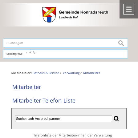
Zum Inhalt
,
zur Navigation
oder
zur Startseite
springen.
chließen
M
suchen
A
A
Schriftgröße
A
Sie sind hier:
Rathaus & Service
>
Verwaltung
>
Mitarbeiter
Mitarbeiter
Mitarbeiter-Telefon-Liste
Telefonliste der Mitarbeiter/innen der Verwaltung