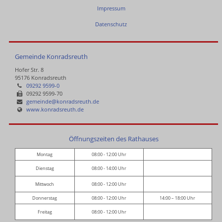
Impressum
Datenschutz
Gemeinde Konradsreuth
Hofer Str. 8
95176 Konradsreuth
09292 9599-0
09292 9599-70
gemeinde@konradsreuth.de
www.konradsreuth.de
Öffnungszeiten des Rathauses
Montag
08:00 - 12:00 Uhr
Dienstag
08:00 - 14:00 Uhr
Mittwoch
08:00 - 12:00 Uhr
Donnerstag
08:00 - 12:00 Uhr
14:00 – 18:00 Uhr
Freitag
08:00 - 12:00 Uhr