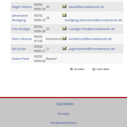
09292
Hager Verena
20
kasse@konradsreuth.de
9599-20
Zehendner
09292
24
Wolfgang
9599-33
wolfgang.zehendner@konradsreuth.de
09292
Fritz Rüdiger
25
ruediger.fritz@konradsreuth.de
9599-30
09292
Horn Viktoria
Kinderhort
kinderhort@konradsreuth.de
91145
09292
Sell Jonas
21
jugendarbeit@konradsreuth.de
9599-21
09292
Greim Peter
Bauhof
9599-60
drucken
nach oben
Quicklinks
Kontakt
Inhaltsverzeichnis