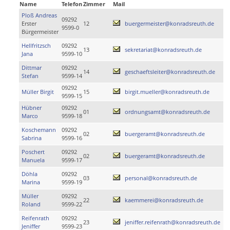
Name
Telefon
Zimmer
Mail
Ploß Andreas
09292
Erster
12
buergermeister@konradsreuth.de
9599-0
Bürgermeister
Hellfritzsch
09292
13
sekretariat@konradsreuth.de
Jana
9599-10
Dittmar
09292
14
geschaeftsleiter@konradsreuth.de
Stefan
9599-14
09292
Müller Birgit
15
birgit.mueller@konradsreuth.de
9599-15
Hübner
09292
01
ordnungsamt@konradsreuth.de
Marco
9599-18
Koschemann
09292
02
buergeramt@konradsreuth.de
Sabrina
9599-16
Poschert
09292
02
buergeramt@konradsreuth.de
Manuela
9599-17
Döhla
09292
03
personal@konradsreuth.de
Marina
9599-19
Müller
09292
22
kaemmerei@konradsreuth.de
Roland
9599-22
Reifenrath
09292
23
jeniffer.reifenrath@konradsreuth.de
Jeniffer
9599-23