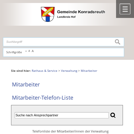
Zum Inhalt
,
zur Navigation
oder
zur Startseite
springen.
chließen
M
suchen
A
A
Schriftgröße
A
Sie sind hier:
Rathaus & Service
>
Verwaltung
>
Mitarbeiter
Mitarbeiter
Mitarbeiter-Telefon-Liste
Telefonliste der Mitarbeiter/innen der Verwaltung