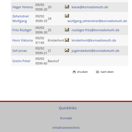
09292
Hager Verena
20
kasse@konradsreuth.de
9599-20
Zehendner
09292
24
Wolfgang
9599-33
wolfgang.zehendner@konradsreuth.de
09292
Fritz Rüdiger
25
ruediger.fritz@konradsreuth.de
9599-30
09292
Horn Viktoria
Kinderhort
kinderhort@konradsreuth.de
91145
09292
Sell Jonas
21
jugendarbeit@konradsreuth.de
9599-21
09292
Greim Peter
Bauhof
9599-60
drucken
nach oben
Quicklinks
Kontakt
Inhaltsverzeichnis