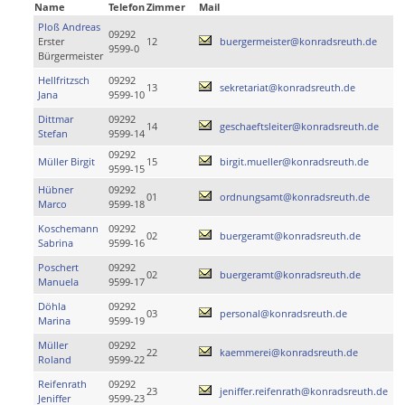
Name
Telefon
Zimmer
Mail
Ploß Andreas
09292
Erster
12
buergermeister@konradsreuth.de
9599-0
Bürgermeister
Hellfritzsch
09292
13
sekretariat@konradsreuth.de
Jana
9599-10
Dittmar
09292
14
geschaeftsleiter@konradsreuth.de
Stefan
9599-14
09292
Müller Birgit
15
birgit.mueller@konradsreuth.de
9599-15
Hübner
09292
01
ordnungsamt@konradsreuth.de
Marco
9599-18
Koschemann
09292
02
buergeramt@konradsreuth.de
Sabrina
9599-16
Poschert
09292
02
buergeramt@konradsreuth.de
Manuela
9599-17
Döhla
09292
03
personal@konradsreuth.de
Marina
9599-19
Müller
09292
22
kaemmerei@konradsreuth.de
Roland
9599-22
Reifenrath
09292
23
jeniffer.reifenrath@konradsreuth.de
Jeniffer
9599-23