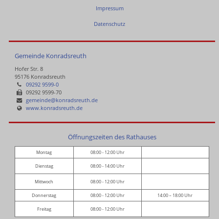
Impressum
Datenschutz
Gemeinde Konradsreuth
Hofer Str. 8
95176 Konradsreuth
09292 9599-0
09292 9599-70
gemeinde@konradsreuth.de
www.konradsreuth.de
Öffnungszeiten des Rathauses
Montag
08:00 - 12:00 Uhr
Dienstag
08:00 - 14:00 Uhr
Mittwoch
08:00 - 12:00 Uhr
Donnerstag
08:00 - 12:00 Uhr
14:00 – 18:00 Uhr
Freitag
08:00 - 12:00 Uhr