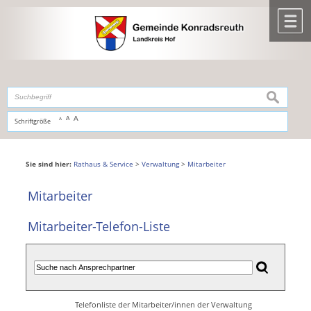
Zum Inhalt
,
zur Navigation
oder
zur Startseite
springen.
chließen
M
suchen
A
A
Schriftgröße
A
Sie sind hier:
Rathaus & Service
>
Verwaltung
>
Mitarbeiter
Mitarbeiter
Mitarbeiter-Telefon-Liste
Telefonliste der Mitarbeiter/innen der Verwaltung