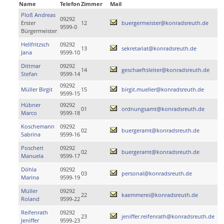
Name
Telefon
Zimmer
Mail
Ploß Andreas
09292
Erster
12
buergermeister@konradsreuth.de
9599-0
Bürgermeister
Hellfritzsch
09292
13
sekretariat@konradsreuth.de
Jana
9599-10
Dittmar
09292
14
geschaeftsleiter@konradsreuth.de
Stefan
9599-14
09292
Müller Birgit
15
birgit.mueller@konradsreuth.de
9599-15
Hübner
09292
01
ordnungsamt@konradsreuth.de
Marco
9599-18
Koschemann
09292
02
buergeramt@konradsreuth.de
Sabrina
9599-16
Poschert
09292
02
buergeramt@konradsreuth.de
Manuela
9599-17
Döhla
09292
03
personal@konradsreuth.de
Marina
9599-19
Müller
09292
22
kaemmerei@konradsreuth.de
Roland
9599-22
Reifenrath
09292
23
jeniffer.reifenrath@konradsreuth.de
Jeniffer
9599-23