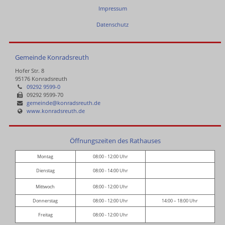
Impressum
Datenschutz
Gemeinde Konradsreuth
Hofer Str. 8
95176 Konradsreuth
09292 9599-0
09292 9599-70
gemeinde@konradsreuth.de
www.konradsreuth.de
Öffnungszeiten des Rathauses
Montag
08:00 - 12:00 Uhr
Dienstag
08:00 - 14:00 Uhr
Mittwoch
08:00 - 12:00 Uhr
Donnerstag
08:00 - 12:00 Uhr
14:00 – 18:00 Uhr
Freitag
08:00 - 12:00 Uhr