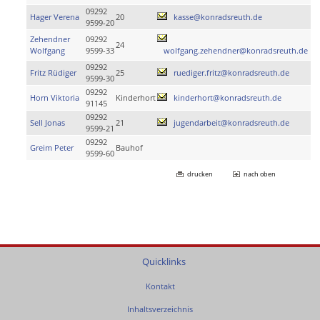
09292
Hager Verena
20
kasse@konradsreuth.de
9599-20
Zehendner
09292
24
Wolfgang
9599-33
wolfgang.zehendner@konradsreuth.de
09292
Fritz Rüdiger
25
ruediger.fritz@konradsreuth.de
9599-30
09292
Horn Viktoria
Kinderhort
kinderhort@konradsreuth.de
91145
09292
Sell Jonas
21
jugendarbeit@konradsreuth.de
9599-21
09292
Greim Peter
Bauhof
9599-60
drucken
nach oben
Quicklinks
Kontakt
Inhaltsverzeichnis