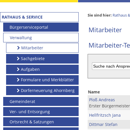
Sie sind hier:
Rathaus &
RATHAUS & SERVICE
Bürgerserviceportal
Mitarbeiter
Verwaltung
Mitarbeiter-Te
Mitarbeiter
Sachgebiete
Aufgaben
Formulare und Merkblätter
Dorferneuerung Ahornberg
Name
Ploß Andreas
Gemeinderat
Erster Bürgermeister
Ver- und Entsorgung
Hellfritzsch Jana
Ortsrecht & Satzungen
Dittmar Stefan