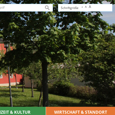
A
A
suchen
Schriftgröße
A
IZEIT & KULTUR
WIRTSCHAFT & STANDORT