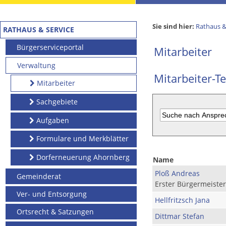
Sie sind hier:
Rathaus &
RATHAUS & SERVICE
Bürgerserviceportal
Mitarbeiter
Verwaltung
Mitarbeiter-Te
Mitarbeiter
Sachgebiete
Aufgaben
Formulare und Merkblätter
Dorferneuerung Ahornberg
Name
Ploß Andreas
Gemeinderat
Erster Bürgermeister
Ver- und Entsorgung
Hellfritzsch Jana
Ortsrecht & Satzungen
Dittmar Stefan