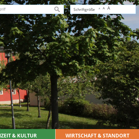
A
A
suchen
Schriftgröße
A
IZEIT & KULTUR
WIRTSCHAFT & STANDORT