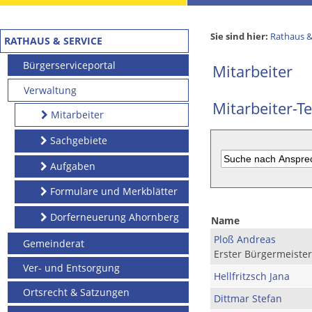
Sie sind hier:
Rathaus &
RATHAUS & SERVICE
Bürgerserviceportal
Mitarbeiter
Verwaltung
Mitarbeiter-Te
Mitarbeiter
Sachgebiete
Aufgaben
Formulare und Merkblätter
Dorferneuerung Ahornberg
Name
Ploß Andreas
Gemeinderat
Erster Bürgermeister
Ver- und Entsorgung
Hellfritzsch Jana
Ortsrecht & Satzungen
Dittmar Stefan