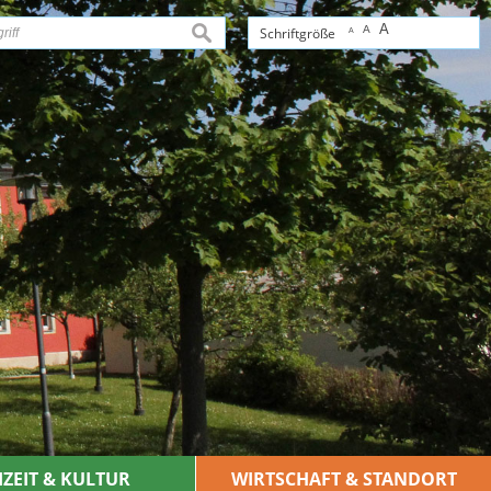
A
A
suchen
Schriftgröße
A
IZEIT & KULTUR
WIRTSCHAFT & STANDORT