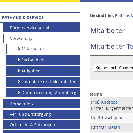
Sie sind hier:
Rathaus &
RATHAUS & SERVICE
Bürgerserviceportal
Mitarbeiter
Verwaltung
Mitarbeiter-Te
Mitarbeiter
Sachgebiete
Aufgaben
Formulare und Merkblätter
Dorferneuerung Ahornberg
Name
Ploß Andreas
Gemeinderat
Erster Bürgermeister
Ver- und Entsorgung
Hellfritzsch Jana
Ortsrecht & Satzungen
Dittmar Stefan