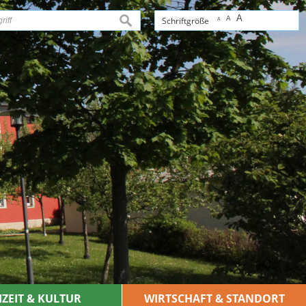
A
A
suchen
Schriftgröße
A
IZEIT & KULTUR
WIRTSCHAFT & STANDORT