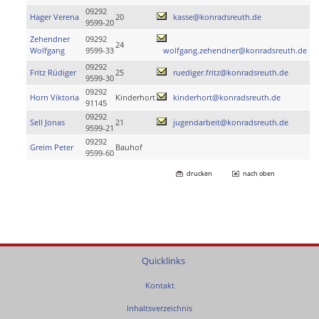
09292
Hager Verena
20
kasse@konradsreuth.de
9599-20
Zehendner
09292
24
Wolfgang
9599-33
wolfgang.zehendner@konradsreuth.de
09292
Fritz Rüdiger
25
ruediger.fritz@konradsreuth.de
9599-30
09292
Horn Viktoria
Kinderhort
kinderhort@konradsreuth.de
91145
09292
Sell Jonas
21
jugendarbeit@konradsreuth.de
9599-21
09292
Greim Peter
Bauhof
9599-60
drucken
nach oben
Quicklinks
Kontakt
Inhaltsverzeichnis