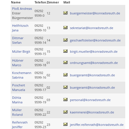
Name
Telefon
Zimmer
Mail
Ploß Andreas
09292
Erster
12
buergermeister@konradsreuth.de
9599-0
Bürgermeister
Hellfritzsch
09292
13
sekretariat@konradsreuth.de
Jana
9599-10
Dittmar
09292
14
geschaeftsleiter@konradsreuth.de
Stefan
9599-14
09292
Müller Birgit
15
birgit.mueller@konradsreuth.de
9599-15
Hübner
09292
01
ordnungsamt@konradsreuth.de
Marco
9599-18
Koschemann
09292
02
buergeramt@konradsreuth.de
Sabrina
9599-16
Poschert
09292
02
buergeramt@konradsreuth.de
Manuela
9599-17
Döhla
09292
03
personal@konradsreuth.de
Marina
9599-19
Müller
09292
22
kaemmerei@konradsreuth.de
Roland
9599-22
Reifenrath
09292
23
jeniffer.reifenrath@konradsreuth.de
Jeniffer
9599-23