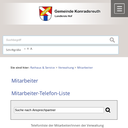
Zum Inhalt
,
zur Navigation
oder
zur Startseite
springen.
chließen
M
suchen
A
A
Schriftgröße
A
Sie sind hier:
Rathaus & Service
>
Verwaltung
>
Mitarbeiter
Mitarbeiter
Mitarbeiter-Telefon-Liste
Telefonliste der Mitarbeiter/innen der Verwaltung