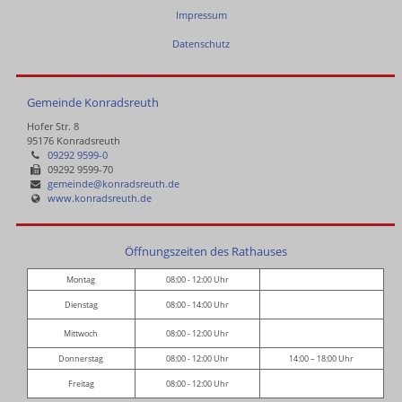
Impressum
Datenschutz
Gemeinde Konradsreuth
Hofer Str. 8
95176 Konradsreuth
09292 9599-0
09292 9599-70
gemeinde@konradsreuth.de
www.konradsreuth.de
Öffnungszeiten des Rathauses
Montag
08:00 - 12:00 Uhr
Dienstag
08:00 - 14:00 Uhr
Mittwoch
08:00 - 12:00 Uhr
Donnerstag
08:00 - 12:00 Uhr
14:00 – 18:00 Uhr
Freitag
08:00 - 12:00 Uhr