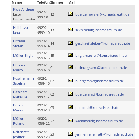
Name
Telefon
Zimmer
Mail
Ploß Andreas
09292
Erster
12
buergermeister@konradsreuth.de
9599-0
Bürgermeister
Hellfritzsch
09292
13
sekretariat@konradsreuth.de
Jana
9599-10
Dittmar
09292
14
geschaeftsleiter@konradsreuth.de
Stefan
9599-14
09292
Müller Birgit
15
birgit.mueller@konradsreuth.de
9599-15
Hübner
09292
01
ordnungsamt@konradsreuth.de
Marco
9599-18
Koschemann
09292
02
buergeramt@konradsreuth.de
Sabrina
9599-16
Poschert
09292
02
buergeramt@konradsreuth.de
Manuela
9599-17
Döhla
09292
03
personal@konradsreuth.de
Marina
9599-19
Müller
09292
22
kaemmerei@konradsreuth.de
Roland
9599-22
Reifenrath
09292
23
jeniffer.reifenrath@konradsreuth.de
Jeniffer
9599-23