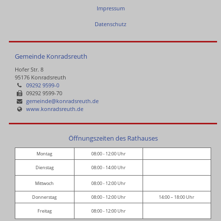
Impressum
Datenschutz
Gemeinde Konradsreuth
Hofer Str. 8
95176 Konradsreuth
09292 9599-0
09292 9599-70
gemeinde@konradsreuth.de
www.konradsreuth.de
Öffnungszeiten des Rathauses
Montag
08:00 - 12:00 Uhr
Dienstag
08:00 - 14:00 Uhr
Mittwoch
08:00 - 12:00 Uhr
Donnerstag
08:00 - 12:00 Uhr
14:00 – 18:00 Uhr
Freitag
08:00 - 12:00 Uhr