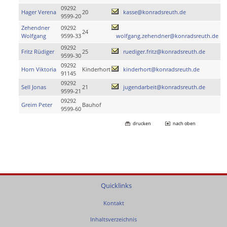
09292
Hager Verena
20
kasse@konradsreuth.de
9599-20
Zehendner
09292
24
Wolfgang
9599-33
wolfgang.zehendner@konradsreuth.de
09292
Fritz Rüdiger
25
ruediger.fritz@konradsreuth.de
9599-30
09292
Horn Viktoria
Kinderhort
kinderhort@konradsreuth.de
91145
09292
Sell Jonas
21
jugendarbeit@konradsreuth.de
9599-21
09292
Greim Peter
Bauhof
9599-60
drucken
nach oben
Quicklinks
Kontakt
Inhaltsverzeichnis