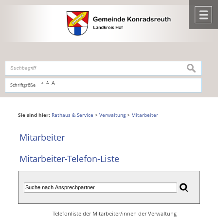
Zum Inhalt
,
zur Navigation
oder
zur Startseite
springen.
chließen
M
suchen
A
A
Schriftgröße
A
Sie sind hier:
Rathaus & Service
>
Verwaltung
>
Mitarbeiter
Mitarbeiter
Mitarbeiter-Telefon-Liste
Telefonliste der Mitarbeiter/innen der Verwaltung