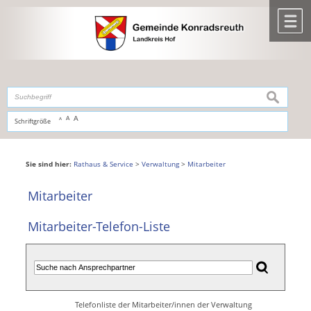
Zum Inhalt
,
zur Navigation
oder
zur Startseite
springen.
chließen
M
suchen
A
A
Schriftgröße
A
Sie sind hier:
Rathaus & Service
>
Verwaltung
>
Mitarbeiter
Mitarbeiter
Mitarbeiter-Telefon-Liste
Telefonliste der Mitarbeiter/innen der Verwaltung