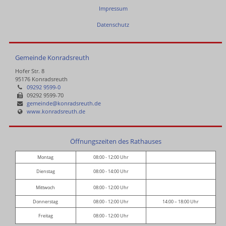
Impressum
Datenschutz
Gemeinde Konradsreuth
Hofer Str. 8
95176 Konradsreuth
09292 9599-0
09292 9599-70
gemeinde@konradsreuth.de
www.konradsreuth.de
Öffnungszeiten des Rathauses
Montag
08:00 - 12:00 Uhr
Dienstag
08:00 - 14:00 Uhr
Mittwoch
08:00 - 12:00 Uhr
Donnerstag
08:00 - 12:00 Uhr
14:00 – 18:00 Uhr
Freitag
08:00 - 12:00 Uhr