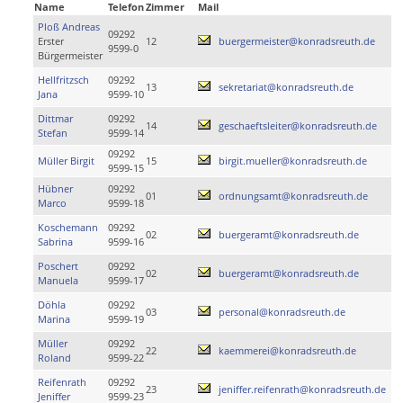
Name
Telefon
Zimmer
Mail
Ploß Andreas
09292
Erster
12
buergermeister@konradsreuth.de
9599-0
Bürgermeister
Hellfritzsch
09292
13
sekretariat@konradsreuth.de
Jana
9599-10
Dittmar
09292
14
geschaeftsleiter@konradsreuth.de
Stefan
9599-14
09292
Müller Birgit
15
birgit.mueller@konradsreuth.de
9599-15
Hübner
09292
01
ordnungsamt@konradsreuth.de
Marco
9599-18
Koschemann
09292
02
buergeramt@konradsreuth.de
Sabrina
9599-16
Poschert
09292
02
buergeramt@konradsreuth.de
Manuela
9599-17
Döhla
09292
03
personal@konradsreuth.de
Marina
9599-19
Müller
09292
22
kaemmerei@konradsreuth.de
Roland
9599-22
Reifenrath
09292
23
jeniffer.reifenrath@konradsreuth.de
Jeniffer
9599-23