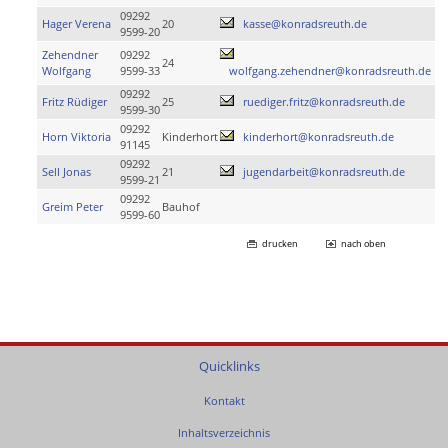
09292
Hager Verena
20
kasse@konradsreuth.de
9599-20
Zehendner
09292
24
Wolfgang
9599-33
wolfgang.zehendner@konradsreuth.de
09292
Fritz Rüdiger
25
ruediger.fritz@konradsreuth.de
9599-30
09292
Horn Viktoria
Kinderhort
kinderhort@konradsreuth.de
91145
09292
Sell Jonas
21
jugendarbeit@konradsreuth.de
9599-21
09292
Greim Peter
Bauhof
9599-60
drucken
nach oben
Quicklinks
Kontakt
Inhaltsverzeichnis