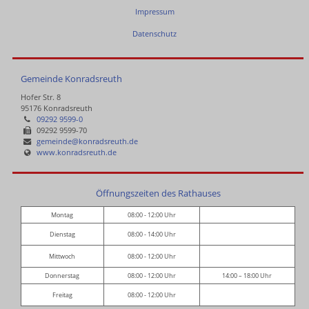
Impressum
Datenschutz
Gemeinde Konradsreuth
Hofer Str. 8
95176 Konradsreuth
09292 9599-0
09292 9599-70
gemeinde@konradsreuth.de
www.konradsreuth.de
Öffnungszeiten des Rathauses
Montag
08:00 - 12:00 Uhr
Dienstag
08:00 - 14:00 Uhr
Mittwoch
08:00 - 12:00 Uhr
Donnerstag
08:00 - 12:00 Uhr
14:00 – 18:00 Uhr
Freitag
08:00 - 12:00 Uhr