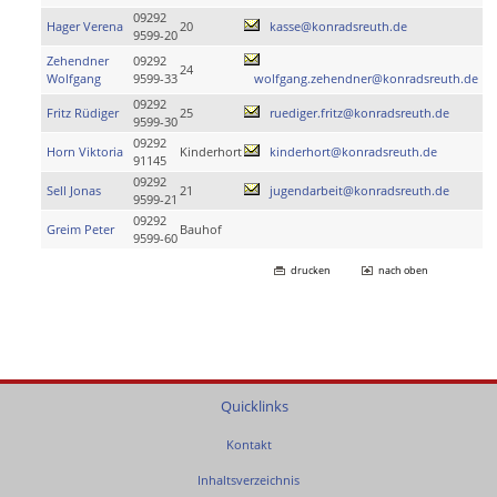
09292
Hager Verena
20
kasse@konradsreuth.de
9599-20
Zehendner
09292
24
Wolfgang
9599-33
wolfgang.zehendner@konradsreuth.de
09292
Fritz Rüdiger
25
ruediger.fritz@konradsreuth.de
9599-30
09292
Horn Viktoria
Kinderhort
kinderhort@konradsreuth.de
91145
09292
Sell Jonas
21
jugendarbeit@konradsreuth.de
9599-21
09292
Greim Peter
Bauhof
9599-60
drucken
nach oben
Quicklinks
Kontakt
Inhaltsverzeichnis