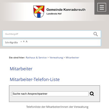
Zum Inhalt
,
zur Navigation
oder
zur Startseite
springen.
chließen
M
suchen
A
A
Schriftgröße
A
Sie sind hier:
Rathaus & Service
>
Verwaltung
>
Mitarbeiter
Mitarbeiter
Mitarbeiter-Telefon-Liste
Telefonliste der Mitarbeiter/innen der Verwaltung