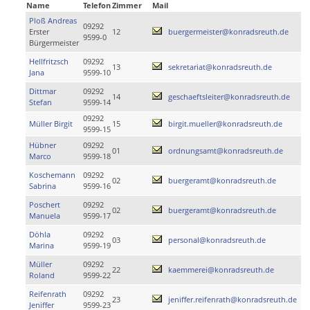
Name
Telefon
Zimmer
Mail
Ploß Andreas
09292
Erster
12
buergermeister@konradsreuth.de
9599-0
Bürgermeister
Hellfritzsch
09292
13
sekretariat@konradsreuth.de
Jana
9599-10
Dittmar
09292
14
geschaeftsleiter@konradsreuth.de
Stefan
9599-14
09292
Müller Birgit
15
birgit.mueller@konradsreuth.de
9599-15
Hübner
09292
01
ordnungsamt@konradsreuth.de
Marco
9599-18
Koschemann
09292
02
buergeramt@konradsreuth.de
Sabrina
9599-16
Poschert
09292
02
buergeramt@konradsreuth.de
Manuela
9599-17
Döhla
09292
03
personal@konradsreuth.de
Marina
9599-19
Müller
09292
22
kaemmerei@konradsreuth.de
Roland
9599-22
Reifenrath
09292
23
jeniffer.reifenrath@konradsreuth.de
Jeniffer
9599-23