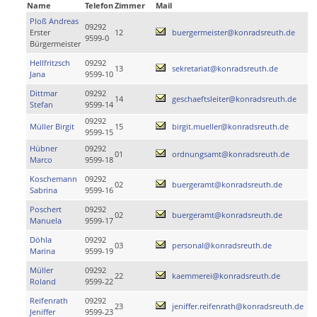
Name
Telefon
Zimmer
Mail
Ploß Andreas
09292
Erster
12
buergermeister@konradsreuth.de
9599-0
Bürgermeister
Hellfritzsch
09292
13
sekretariat@konradsreuth.de
Jana
9599-10
Dittmar
09292
14
geschaeftsleiter@konradsreuth.de
Stefan
9599-14
09292
Müller Birgit
15
birgit.mueller@konradsreuth.de
9599-15
Hübner
09292
01
ordnungsamt@konradsreuth.de
Marco
9599-18
Koschemann
09292
02
buergeramt@konradsreuth.de
Sabrina
9599-16
Poschert
09292
02
buergeramt@konradsreuth.de
Manuela
9599-17
Döhla
09292
03
personal@konradsreuth.de
Marina
9599-19
Müller
09292
22
kaemmerei@konradsreuth.de
Roland
9599-22
Reifenrath
09292
23
jeniffer.reifenrath@konradsreuth.de
Jeniffer
9599-23