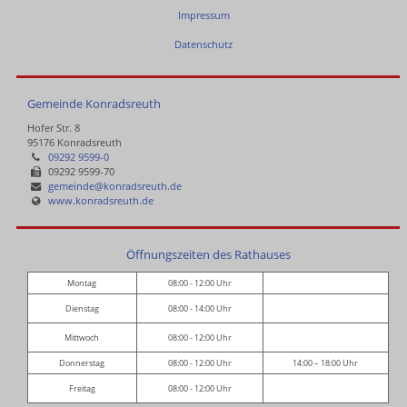
Impressum
Datenschutz
Gemeinde Konradsreuth
Hofer Str. 8
95176 Konradsreuth
09292 9599-0
09292 9599-70
gemeinde@konradsreuth.de
www.konradsreuth.de
Öffnungszeiten des Rathauses
Montag
08:00 - 12:00 Uhr
Dienstag
08:00 - 14:00 Uhr
Mittwoch
08:00 - 12:00 Uhr
Donnerstag
08:00 - 12:00 Uhr
14:00 – 18:00 Uhr
Freitag
08:00 - 12:00 Uhr