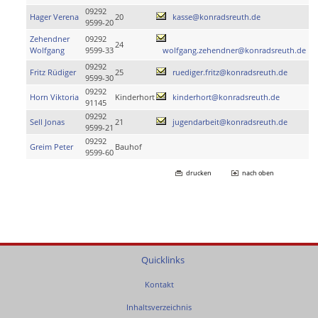
09292
Hager Verena
20
kasse@konradsreuth.de
9599-20
Zehendner
09292
24
Wolfgang
9599-33
wolfgang.zehendner@konradsreuth.de
09292
Fritz Rüdiger
25
ruediger.fritz@konradsreuth.de
9599-30
09292
Horn Viktoria
Kinderhort
kinderhort@konradsreuth.de
91145
09292
Sell Jonas
21
jugendarbeit@konradsreuth.de
9599-21
09292
Greim Peter
Bauhof
9599-60
drucken
nach oben
Quicklinks
Kontakt
Inhaltsverzeichnis