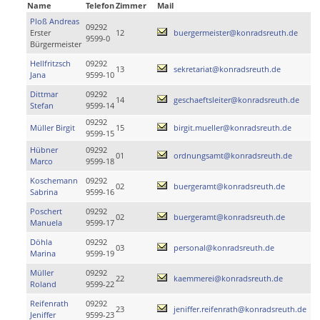
Name
Telefon
Zimmer
Mail
Ploß Andreas
09292
Erster
12
buergermeister@konradsreuth.de
9599-0
Bürgermeister
Hellfritzsch
09292
13
sekretariat@konradsreuth.de
Jana
9599-10
Dittmar
09292
14
geschaeftsleiter@konradsreuth.de
Stefan
9599-14
09292
Müller Birgit
15
birgit.mueller@konradsreuth.de
9599-15
Hübner
09292
01
ordnungsamt@konradsreuth.de
Marco
9599-18
Koschemann
09292
02
buergeramt@konradsreuth.de
Sabrina
9599-16
Poschert
09292
02
buergeramt@konradsreuth.de
Manuela
9599-17
Döhla
09292
03
personal@konradsreuth.de
Marina
9599-19
Müller
09292
22
kaemmerei@konradsreuth.de
Roland
9599-22
Reifenrath
09292
23
jeniffer.reifenrath@konradsreuth.de
Jeniffer
9599-23