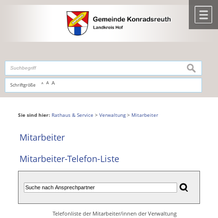
Zum Inhalt
,
zur Navigation
oder
zur Startseite
springen.
chließen
M
suchen
A
A
Schriftgröße
A
Sie sind hier:
Rathaus & Service
>
Verwaltung
>
Mitarbeiter
Mitarbeiter
Mitarbeiter-Telefon-Liste
Telefonliste der Mitarbeiter/innen der Verwaltung