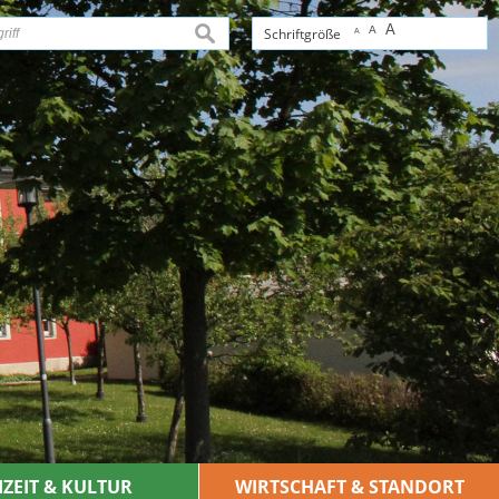
A
A
suchen
Schriftgröße
A
IZEIT & KULTUR
WIRTSCHAFT & STANDORT