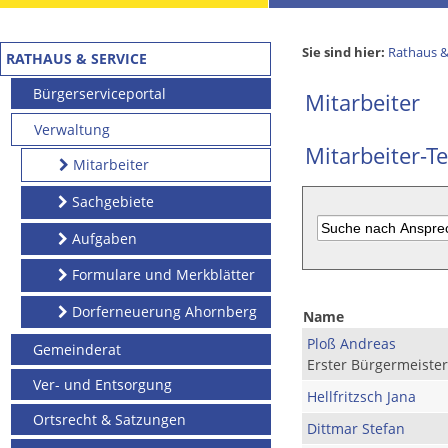
Sie sind hier:
Rathaus &
RATHAUS & SERVICE
Bürgerserviceportal
Mitarbeiter
Verwaltung
Mitarbeiter-Te
Mitarbeiter
Sachgebiete
Aufgaben
Formulare und Merkblätter
Dorferneuerung Ahornberg
Name
Ploß Andreas
Gemeinderat
Erster Bürgermeister
Ver- und Entsorgung
Hellfritzsch Jana
Ortsrecht & Satzungen
Dittmar Stefan