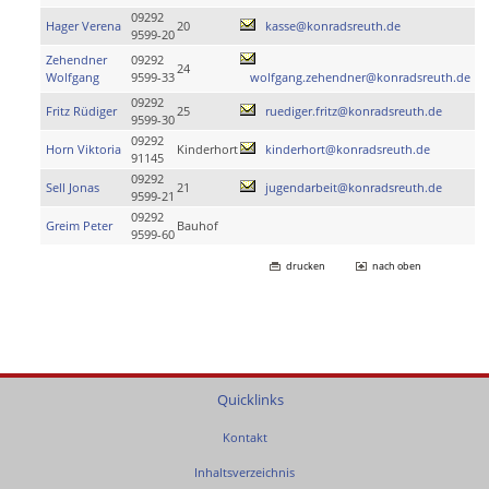
09292
Hager Verena
20
kasse@konradsreuth.de
9599-20
Zehendner
09292
24
Wolfgang
9599-33
wolfgang.zehendner@konradsreuth.de
09292
Fritz Rüdiger
25
ruediger.fritz@konradsreuth.de
9599-30
09292
Horn Viktoria
Kinderhort
kinderhort@konradsreuth.de
91145
09292
Sell Jonas
21
jugendarbeit@konradsreuth.de
9599-21
09292
Greim Peter
Bauhof
9599-60
drucken
nach oben
Quicklinks
Kontakt
Inhaltsverzeichnis