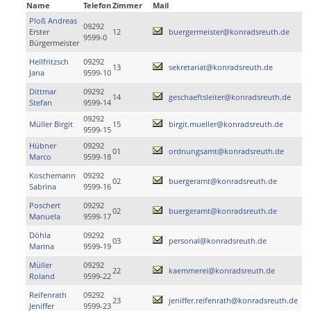
Name
Telefon
Zimmer
Mail
Ploß Andreas
09292
Erster
12
buergermeister@konradsreuth.de
9599-0
Bürgermeister
Hellfritzsch
09292
13
sekretariat@konradsreuth.de
Jana
9599-10
Dittmar
09292
14
geschaeftsleiter@konradsreuth.de
Stefan
9599-14
09292
Müller Birgit
15
birgit.mueller@konradsreuth.de
9599-15
Hübner
09292
01
ordnungsamt@konradsreuth.de
Marco
9599-18
Koschemann
09292
02
buergeramt@konradsreuth.de
Sabrina
9599-16
Poschert
09292
02
buergeramt@konradsreuth.de
Manuela
9599-17
Döhla
09292
03
personal@konradsreuth.de
Marina
9599-19
Müller
09292
22
kaemmerei@konradsreuth.de
Roland
9599-22
Reifenrath
09292
23
jeniffer.reifenrath@konradsreuth.de
Jeniffer
9599-23