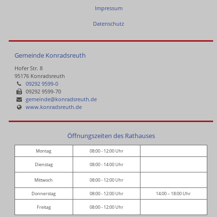
Impressum
Datenschutz
Gemeinde Konradsreuth
Hofer Str. 8
95176 Konradsreuth
09292 9599-0
09292 9599-70
gemeinde@konradsreuth.de
www.konradsreuth.de
Öffnungszeiten des Rathauses
Montag
08:00 - 12:00 Uhr
Dienstag
08:00 - 14:00 Uhr
Mittwoch
08:00 - 12:00 Uhr
Donnerstag
08:00 - 12:00 Uhr
14:00 – 18:00 Uhr
Freitag
08:00 - 12:00 Uhr