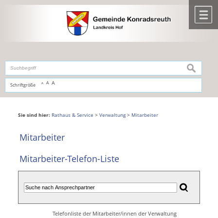
Zum Inhalt
,
zur Navigation
oder
zur Startseite
springen.
chließen
M
suchen
A
A
Schriftgröße
A
Sie sind hier:
Rathaus & Service
>
Verwaltung
>
Mitarbeiter
Mitarbeiter
Mitarbeiter-Telefon-Liste
Telefonliste der Mitarbeiter/innen der Verwaltung