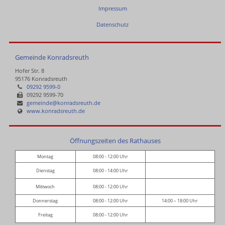
Impressum
Datenschutz
Gemeinde Konradsreuth
Hofer Str. 8
95176 Konradsreuth
09292 9599-0
09292 9599-70
gemeinde@konradsreuth.de
www.konradsreuth.de
Öffnungszeiten des Rathauses
Montag
08:00 - 12:00 Uhr
Dienstag
08:00 - 14:00 Uhr
Mittwoch
08:00 - 12:00 Uhr
Donnerstag
08:00 - 12:00 Uhr
14:00 – 18:00 Uhr
Freitag
08:00 - 12:00 Uhr