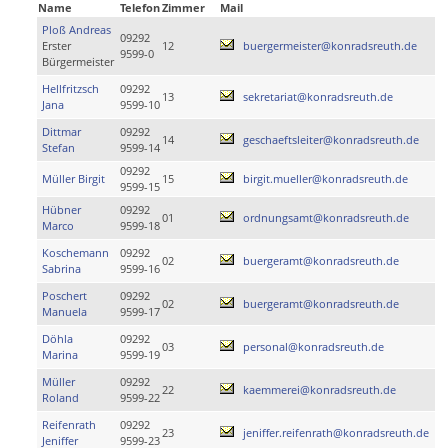
Name
Telefon
Zimmer
Mail
Ploß Andreas
09292
Erster
12
buergermeister@konradsreuth.de
9599-0
Bürgermeister
Hellfritzsch
09292
13
sekretariat@konradsreuth.de
Jana
9599-10
Dittmar
09292
14
geschaeftsleiter@konradsreuth.de
Stefan
9599-14
09292
Müller Birgit
15
birgit.mueller@konradsreuth.de
9599-15
Hübner
09292
01
ordnungsamt@konradsreuth.de
Marco
9599-18
Koschemann
09292
02
buergeramt@konradsreuth.de
Sabrina
9599-16
Poschert
09292
02
buergeramt@konradsreuth.de
Manuela
9599-17
Döhla
09292
03
personal@konradsreuth.de
Marina
9599-19
Müller
09292
22
kaemmerei@konradsreuth.de
Roland
9599-22
Reifenrath
09292
23
jeniffer.reifenrath@konradsreuth.de
Jeniffer
9599-23