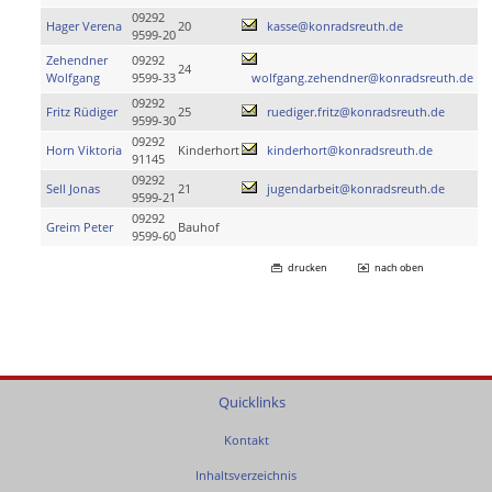
09292
Hager Verena
20
kasse@konradsreuth.de
9599-20
Zehendner
09292
24
Wolfgang
9599-33
wolfgang.zehendner@konradsreuth.de
09292
Fritz Rüdiger
25
ruediger.fritz@konradsreuth.de
9599-30
09292
Horn Viktoria
Kinderhort
kinderhort@konradsreuth.de
91145
09292
Sell Jonas
21
jugendarbeit@konradsreuth.de
9599-21
09292
Greim Peter
Bauhof
9599-60
drucken
nach oben
Quicklinks
Kontakt
Inhaltsverzeichnis