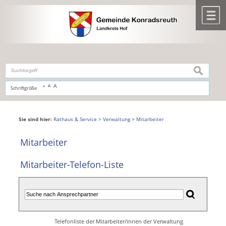
Zum Inhalt
,
zur Navigation
oder
zur Startseite
springen.
chließen
M
suchen
A
A
Schriftgröße
A
Sie sind hier:
Rathaus & Service
>
Verwaltung
>
Mitarbeiter
Mitarbeiter
Mitarbeiter-Telefon-Liste
Telefonliste der Mitarbeiter/innen der Verwaltung