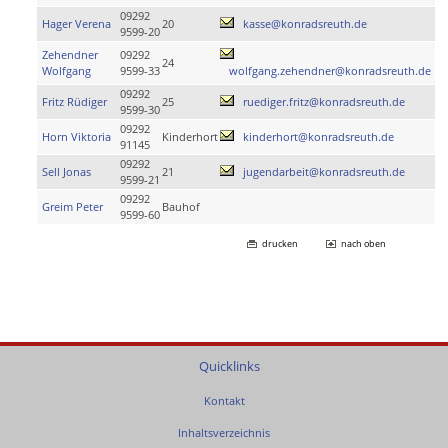
09292
Hager Verena
20
kasse@konradsreuth.de
9599-20
Zehendner
09292
24
Wolfgang
9599-33
wolfgang.zehendner@konradsreuth.de
09292
Fritz Rüdiger
25
ruediger.fritz@konradsreuth.de
9599-30
09292
Horn Viktoria
Kinderhort
kinderhort@konradsreuth.de
91145
09292
Sell Jonas
21
jugendarbeit@konradsreuth.de
9599-21
09292
Greim Peter
Bauhof
9599-60
drucken
nach oben
Quicklinks
Kontakt
Inhaltsverzeichnis