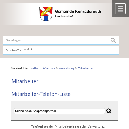
Zum Inhalt
,
zur Navigation
oder
zur Startseite
springen.
chließen
M
suchen
A
A
Schriftgröße
A
Sie sind hier:
Rathaus & Service
>
Verwaltung
>
Mitarbeiter
Mitarbeiter
Mitarbeiter-Telefon-Liste
Telefonliste der Mitarbeiter/innen der Verwaltung