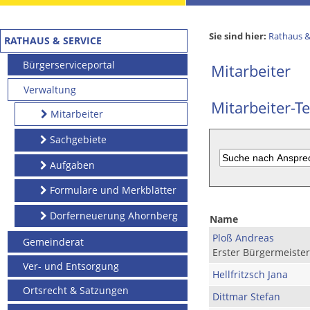
Sie sind hier:
Rathaus &
RATHAUS & SERVICE
Bürgerserviceportal
Mitarbeiter
Verwaltung
Mitarbeiter-Te
Mitarbeiter
Sachgebiete
Aufgaben
Formulare und Merkblätter
Dorferneuerung Ahornberg
Name
Ploß Andreas
Gemeinderat
Erster Bürgermeister
Ver- und Entsorgung
Hellfritzsch Jana
Ortsrecht & Satzungen
Dittmar Stefan