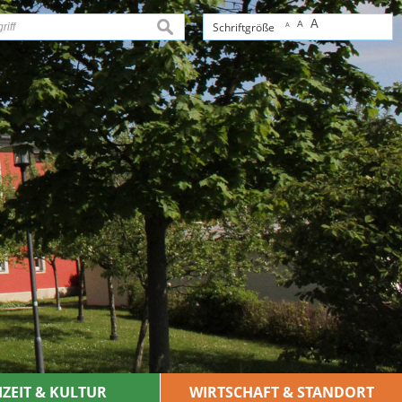
A
A
suchen
Schriftgröße
A
IZEIT & KULTUR
WIRTSCHAFT & STANDORT