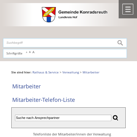
Zum Inhalt
,
zur Navigation
oder
zur Startseite
springen.
chließen
M
suchen
A
A
Schriftgröße
A
Sie sind hier:
Rathaus & Service
>
Verwaltung
>
Mitarbeiter
Mitarbeiter
Mitarbeiter-Telefon-Liste
Telefonliste der Mitarbeiter/innen der Verwaltung