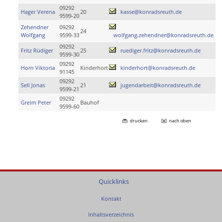
09292
Hager Verena
20
kasse@konradsreuth.de
9599-20
Zehendner
09292
24
Wolfgang
9599-33
wolfgang.zehendner@konradsreuth.de
09292
Fritz Rüdiger
25
ruediger.fritz@konradsreuth.de
9599-30
09292
Horn Viktoria
Kinderhort
kinderhort@konradsreuth.de
91145
09292
Sell Jonas
21
jugendarbeit@konradsreuth.de
9599-21
09292
Greim Peter
Bauhof
9599-60
drucken
nach oben
Quicklinks
Kontakt
Inhaltsverzeichnis