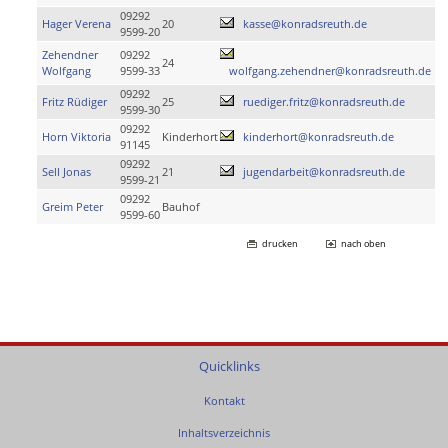
09292
Hager Verena
20
kasse@konradsreuth.de
9599-20
Zehendner
09292
24
Wolfgang
9599-33
wolfgang.zehendner@konradsreuth.de
09292
Fritz Rüdiger
25
ruediger.fritz@konradsreuth.de
9599-30
09292
Horn Viktoria
Kinderhort
kinderhort@konradsreuth.de
91145
09292
Sell Jonas
21
jugendarbeit@konradsreuth.de
9599-21
09292
Greim Peter
Bauhof
9599-60
drucken
nach oben
Quicklinks
Kontakt
Inhaltsverzeichnis