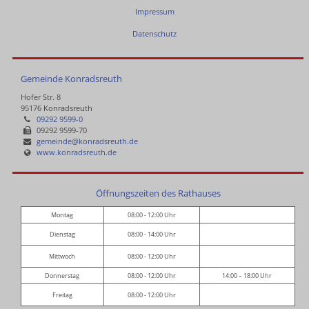
Impressum
Datenschutz
Gemeinde Konradsreuth
Hofer Str. 8
95176 Konradsreuth
09292 9599-0
09292 9599-70
gemeinde@konradsreuth.de
www.konradsreuth.de
Öffnungszeiten des Rathauses
Montag
08:00 - 12:00 Uhr
Dienstag
08:00 - 14:00 Uhr
Mittwoch
08:00 - 12:00 Uhr
Donnerstag
08:00 - 12:00 Uhr
14:00 – 18:00 Uhr
Freitag
08:00 - 12:00 Uhr