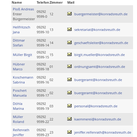
Name
Telefon
Zimmer
Mail
Ploß Andreas
09292
Erster
12
buergermeister@konradsreuth.de
9599-0
Bürgermeister
Hellfritzsch
09292
13
sekretariat@konradsreuth.de
Jana
9599-10
Dittmar
09292
14
geschaeftsleiter@konradsreuth.de
Stefan
9599-14
09292
Müller Birgit
15
birgit.mueller@konradsreuth.de
9599-15
Hübner
09292
01
ordnungsamt@konradsreuth.de
Marco
9599-18
Koschemann
09292
02
buergeramt@konradsreuth.de
Sabrina
9599-16
Poschert
09292
02
buergeramt@konradsreuth.de
Manuela
9599-17
Döhla
09292
03
personal@konradsreuth.de
Marina
9599-19
Müller
09292
22
kaemmerei@konradsreuth.de
Roland
9599-22
Reifenrath
09292
23
jeniffer.reifenrath@konradsreuth.de
Jeniffer
9599-23