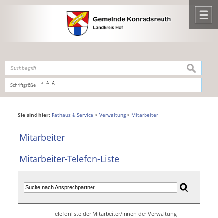
Zum Inhalt
,
zur Navigation
oder
zur Startseite
springen.
chließen
M
suchen
A
A
Schriftgröße
A
Sie sind hier:
Rathaus & Service
>
Verwaltung
>
Mitarbeiter
Mitarbeiter
Mitarbeiter-Telefon-Liste
Telefonliste der Mitarbeiter/innen der Verwaltung