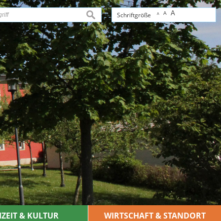
A
A
suchen
Schriftgröße
A
IZEIT & KULTUR
WIRTSCHAFT & STANDORT