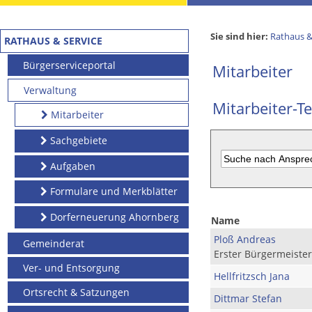
Sie sind hier:
Rathaus &
RATHAUS & SERVICE
Bürgerserviceportal
Mitarbeiter
Verwaltung
Mitarbeiter-Te
Mitarbeiter
Sachgebiete
Aufgaben
Formulare und Merkblätter
Dorferneuerung Ahornberg
Name
Ploß Andreas
Gemeinderat
Erster Bürgermeister
Ver- und Entsorgung
Hellfritzsch Jana
Ortsrecht & Satzungen
Dittmar Stefan