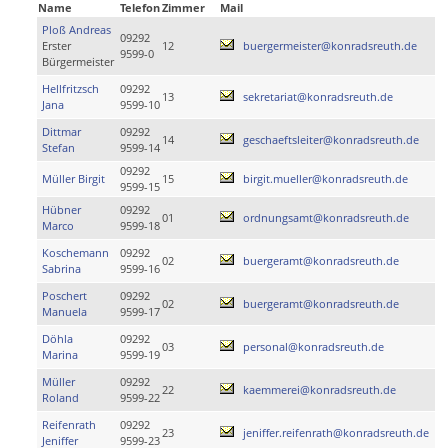
Name
Telefon
Zimmer
Mail
Ploß Andreas
09292
Erster
12
buergermeister@konradsreuth.de
9599-0
Bürgermeister
Hellfritzsch
09292
13
sekretariat@konradsreuth.de
Jana
9599-10
Dittmar
09292
14
geschaeftsleiter@konradsreuth.de
Stefan
9599-14
09292
Müller Birgit
15
birgit.mueller@konradsreuth.de
9599-15
Hübner
09292
01
ordnungsamt@konradsreuth.de
Marco
9599-18
Koschemann
09292
02
buergeramt@konradsreuth.de
Sabrina
9599-16
Poschert
09292
02
buergeramt@konradsreuth.de
Manuela
9599-17
Döhla
09292
03
personal@konradsreuth.de
Marina
9599-19
Müller
09292
22
kaemmerei@konradsreuth.de
Roland
9599-22
Reifenrath
09292
23
jeniffer.reifenrath@konradsreuth.de
Jeniffer
9599-23