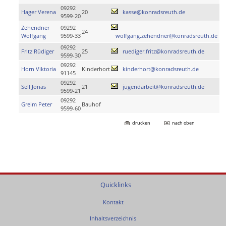
09292
Hager Verena
20
kasse@konradsreuth.de
9599-20
Zehendner
09292
24
Wolfgang
9599-33
wolfgang.zehendner@konradsreuth.de
09292
Fritz Rüdiger
25
ruediger.fritz@konradsreuth.de
9599-30
09292
Horn Viktoria
Kinderhort
kinderhort@konradsreuth.de
91145
09292
Sell Jonas
21
jugendarbeit@konradsreuth.de
9599-21
09292
Greim Peter
Bauhof
9599-60
drucken
nach oben
Quicklinks
Kontakt
Inhaltsverzeichnis