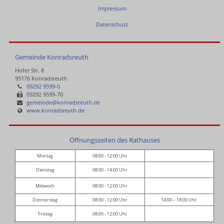
Impressum
Datenschutz
Gemeinde Konradsreuth
Hofer Str. 8
95176 Konradsreuth
09292 9599-0
09292 9599-70
gemeinde@konradsreuth.de
www.konradsreuth.de
Öffnungszeiten des Rathauses
Montag
08:00 - 12:00 Uhr
Dienstag
08:00 - 14:00 Uhr
Mittwoch
08:00 - 12:00 Uhr
Donnerstag
08:00 - 12:00 Uhr
14:00 – 18:00 Uhr
Freitag
08:00 - 12:00 Uhr