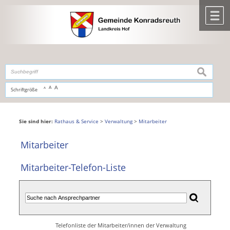
Zum Inhalt
,
zur Navigation
oder
zur Startseite
springen.
chließen
M
suchen
A
A
Schriftgröße
A
Sie sind hier:
Rathaus & Service
>
Verwaltung
>
Mitarbeiter
Mitarbeiter
Mitarbeiter-Telefon-Liste
Telefonliste der Mitarbeiter/innen der Verwaltung