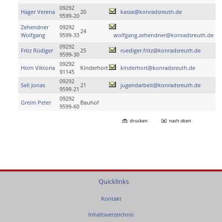
09292
Hager Verena
20
kasse@konradsreuth.de
9599-20
Zehendner
09292
24
Wolfgang
9599-33
wolfgang.zehendner@konradsreuth.de
09292
Fritz Rüdiger
25
ruediger.fritz@konradsreuth.de
9599-30
09292
Horn Viktoria
Kinderhort
kinderhort@konradsreuth.de
91145
09292
Sell Jonas
21
jugendarbeit@konradsreuth.de
9599-21
09292
Greim Peter
Bauhof
9599-60
drucken
nach oben
Quicklinks
Kontakt
Inhaltsverzeichnis