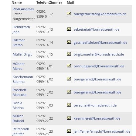
Name
Telefon
Zimmer
Mail
Ploß Andreas
09292
Erster
12
buergermeister@konradsreuth.de
9599-0
Bürgermeister
Hellfritzsch
09292
13
sekretariat@konradsreuth.de
Jana
9599-10
Dittmar
09292
14
geschaeftsleiter@konradsreuth.de
Stefan
9599-14
09292
Müller Birgit
15
birgit.mueller@konradsreuth.de
9599-15
Hübner
09292
01
ordnungsamt@konradsreuth.de
Marco
9599-18
Koschemann
09292
02
buergeramt@konradsreuth.de
Sabrina
9599-16
Poschert
09292
02
buergeramt@konradsreuth.de
Manuela
9599-17
Döhla
09292
03
personal@konradsreuth.de
Marina
9599-19
Müller
09292
22
kaemmerei@konradsreuth.de
Roland
9599-22
Reifenrath
09292
23
jeniffer.reifenrath@konradsreuth.de
Jeniffer
9599-23