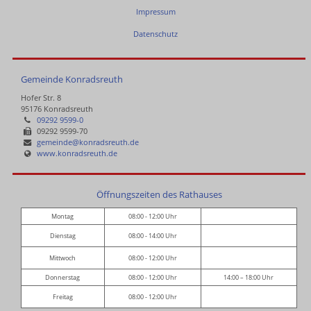
Impressum
Datenschutz
Gemeinde Konradsreuth
Hofer Str. 8
95176 Konradsreuth
09292 9599-0
09292 9599-70
gemeinde@konradsreuth.de
www.konradsreuth.de
Öffnungszeiten des Rathauses
Montag
08:00 - 12:00 Uhr
Dienstag
08:00 - 14:00 Uhr
Mittwoch
08:00 - 12:00 Uhr
Donnerstag
08:00 - 12:00 Uhr
14:00 – 18:00 Uhr
Freitag
08:00 - 12:00 Uhr