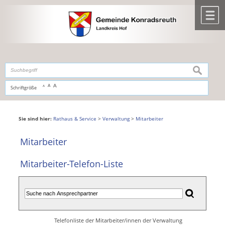
Zum Inhalt
,
zur Navigation
oder
zur Startseite
springen.
chließen
M
suchen
A
A
Schriftgröße
A
Sie sind hier:
Rathaus & Service
>
Verwaltung
>
Mitarbeiter
Mitarbeiter
Mitarbeiter-Telefon-Liste
Telefonliste der Mitarbeiter/innen der Verwaltung