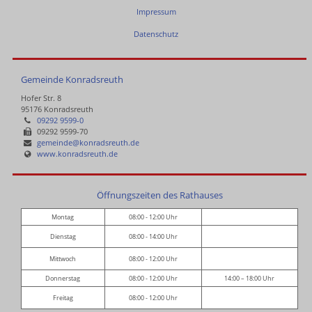
Impressum
Datenschutz
Gemeinde Konradsreuth
Hofer Str. 8
95176 Konradsreuth
09292 9599-0
09292 9599-70
gemeinde@konradsreuth.de
www.konradsreuth.de
Öffnungszeiten des Rathauses
Montag
08:00 - 12:00 Uhr
Dienstag
08:00 - 14:00 Uhr
Mittwoch
08:00 - 12:00 Uhr
Donnerstag
08:00 - 12:00 Uhr
14:00 – 18:00 Uhr
Freitag
08:00 - 12:00 Uhr