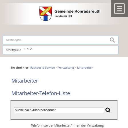
Zum Inhalt
,
zur Navigation
oder
zur Startseite
springen.
chließen
M
suchen
A
A
Schriftgröße
A
Sie sind hier:
Rathaus & Service
>
Verwaltung
>
Mitarbeiter
Mitarbeiter
Mitarbeiter-Telefon-Liste
Telefonliste der Mitarbeiter/innen der Verwaltung