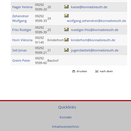
09292
Hager Verena
20
kasse@konradsreuth.de
9599-20
Zehendner
09292
24
Wolfgang
9599-33
wolfgang.zehendner@konradsreuth.de
09292
Fritz Rüdiger
25
ruediger.fritz@konradsreuth.de
9599-30
09292
Horn Viktoria
Kinderhort
kinderhort@konradsreuth.de
91145
09292
Sell Jonas
21
jugendarbeit@konradsreuth.de
9599-21
09292
Greim Peter
Bauhof
9599-60
drucken
nach oben
Quicklinks
Kontakt
Inhaltsverzeichnis