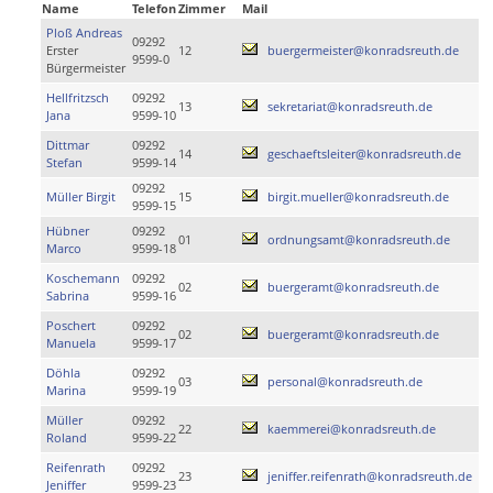
Name
Telefon
Zimmer
Mail
Ploß Andreas
09292
Erster
12
buergermeister@konradsreuth.de
9599-0
Bürgermeister
Hellfritzsch
09292
13
sekretariat@konradsreuth.de
Jana
9599-10
Dittmar
09292
14
geschaeftsleiter@konradsreuth.de
Stefan
9599-14
09292
Müller Birgit
15
birgit.mueller@konradsreuth.de
9599-15
Hübner
09292
01
ordnungsamt@konradsreuth.de
Marco
9599-18
Koschemann
09292
02
buergeramt@konradsreuth.de
Sabrina
9599-16
Poschert
09292
02
buergeramt@konradsreuth.de
Manuela
9599-17
Döhla
09292
03
personal@konradsreuth.de
Marina
9599-19
Müller
09292
22
kaemmerei@konradsreuth.de
Roland
9599-22
Reifenrath
09292
23
jeniffer.reifenrath@konradsreuth.de
Jeniffer
9599-23