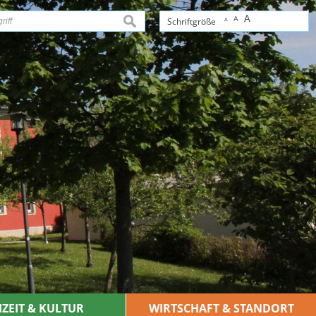
A
A
suchen
Schriftgröße
A
IZEIT & KULTUR
WIRTSCHAFT & STANDORT