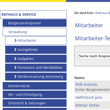
Sie sind hier:
Rathaus &
RATHAUS & SERVICE
Bürgerserviceportal
Mitarbeiter
Verwaltung
Mitarbeiter-Te
Mitarbeiter
Sachgebiete
Aufgaben
Formulare und Merkblätter
Dorferneuerung Ahornberg
Name
Ploß Andreas
Gemeinderat
Erster Bürgermeister
Ver- und Entsorgung
Hellfritzsch Jana
Ortsrecht & Satzungen
Dittmar Stefan