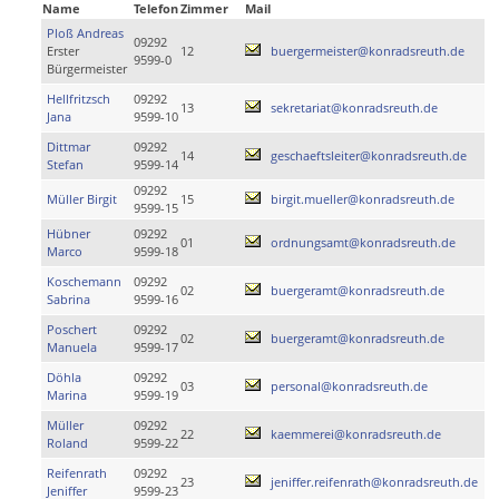
Name
Telefon
Zimmer
Mail
Ploß Andreas
09292
Erster
12
buergermeister@konradsreuth.de
9599-0
Bürgermeister
Hellfritzsch
09292
13
sekretariat@konradsreuth.de
Jana
9599-10
Dittmar
09292
14
geschaeftsleiter@konradsreuth.de
Stefan
9599-14
09292
Müller Birgit
15
birgit.mueller@konradsreuth.de
9599-15
Hübner
09292
01
ordnungsamt@konradsreuth.de
Marco
9599-18
Koschemann
09292
02
buergeramt@konradsreuth.de
Sabrina
9599-16
Poschert
09292
02
buergeramt@konradsreuth.de
Manuela
9599-17
Döhla
09292
03
personal@konradsreuth.de
Marina
9599-19
Müller
09292
22
kaemmerei@konradsreuth.de
Roland
9599-22
Reifenrath
09292
23
jeniffer.reifenrath@konradsreuth.de
Jeniffer
9599-23