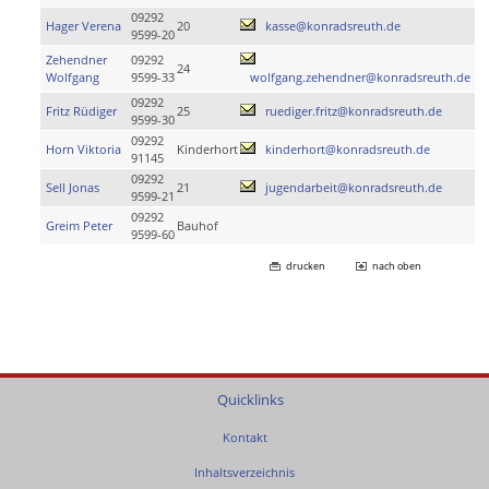
09292
Hager Verena
20
kasse@konradsreuth.de
9599-20
Zehendner
09292
24
Wolfgang
9599-33
wolfgang.zehendner@konradsreuth.de
09292
Fritz Rüdiger
25
ruediger.fritz@konradsreuth.de
9599-30
09292
Horn Viktoria
Kinderhort
kinderhort@konradsreuth.de
91145
09292
Sell Jonas
21
jugendarbeit@konradsreuth.de
9599-21
09292
Greim Peter
Bauhof
9599-60
drucken
nach oben
Quicklinks
Kontakt
Inhaltsverzeichnis