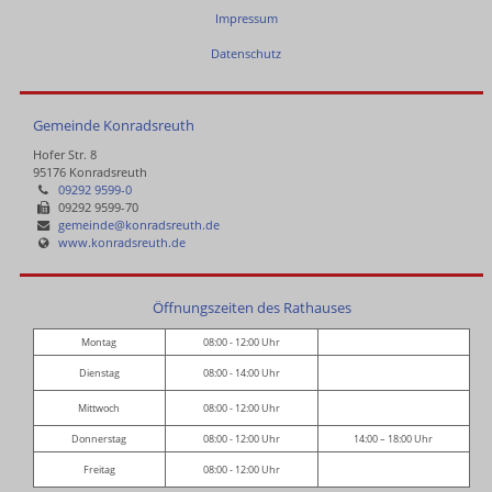
Impressum
Datenschutz
Gemeinde Konradsreuth
Hofer Str. 8
95176 Konradsreuth
09292 9599-0
09292 9599-70
gemeinde@konradsreuth.de
www.konradsreuth.de
Öffnungszeiten des Rathauses
Montag
08:00 - 12:00 Uhr
Dienstag
08:00 - 14:00 Uhr
Mittwoch
08:00 - 12:00 Uhr
Donnerstag
08:00 - 12:00 Uhr
14:00 – 18:00 Uhr
Freitag
08:00 - 12:00 Uhr