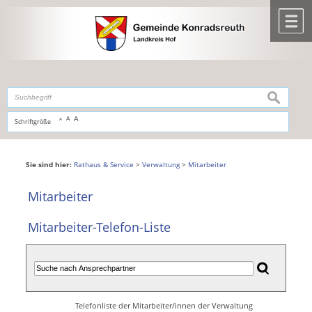
Zum Inhalt
,
zur Navigation
oder
zur Startseite
springen.
chließen
M
suchen
A
A
Schriftgröße
A
Sie sind hier:
Rathaus & Service
>
Verwaltung
>
Mitarbeiter
Mitarbeiter
Mitarbeiter-Telefon-Liste
Telefonliste der Mitarbeiter/innen der Verwaltung