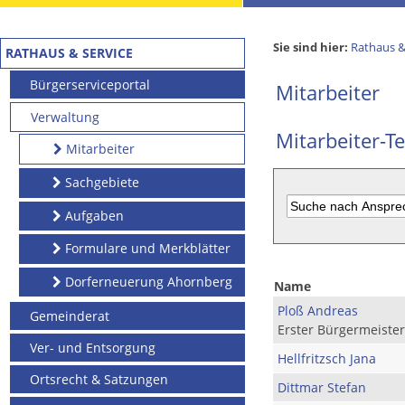
Sie sind hier:
Rathaus &
RATHAUS & SERVICE
Bürgerserviceportal
Mitarbeiter
Verwaltung
Mitarbeiter-Te
Mitarbeiter
Sachgebiete
Aufgaben
Formulare und Merkblätter
Dorferneuerung Ahornberg
Name
Ploß Andreas
Gemeinderat
Erster Bürgermeister
Ver- und Entsorgung
Hellfritzsch Jana
Ortsrecht & Satzungen
Dittmar Stefan