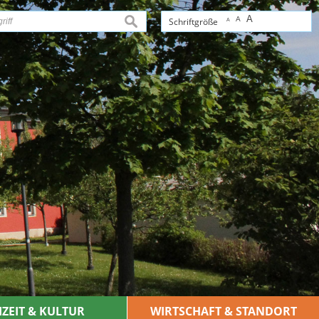
A
A
suchen
Schriftgröße
A
IZEIT & KULTUR
WIRTSCHAFT & STANDORT