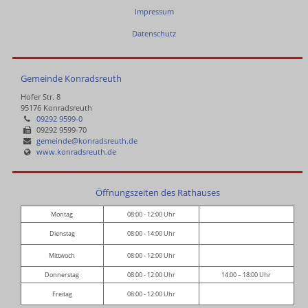
Impressum
Datenschutz
Gemeinde Konradsreuth
Hofer Str. 8
95176 Konradsreuth
09292 9599-0
09292 9599-70
gemeinde@konradsreuth.de
www.konradsreuth.de
Öffnungszeiten des Rathauses
Montag
08:00 - 12:00 Uhr
Dienstag
08:00 - 14:00 Uhr
Mittwoch
08:00 - 12:00 Uhr
Donnerstag
08:00 - 12:00 Uhr
14:00 – 18:00 Uhr
Freitag
08:00 - 12:00 Uhr