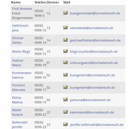
Name
Telefon
Zimmer
Mail
Ploß Andreas
09292
Erster
12
buergermeister@konradsreuth.de
9599-0
Bürgermeister
Hellfritzsch
09292
13
sekretariat@konradsreuth.de
Jana
9599-10
Dittmar
09292
14
geschaeftsleiter@konradsreuth.de
Stefan
9599-14
09292
Müller Birgit
15
birgit.mueller@konradsreuth.de
9599-15
Hübner
09292
01
ordnungsamt@konradsreuth.de
Marco
9599-18
Koschemann
09292
02
buergeramt@konradsreuth.de
Sabrina
9599-16
Poschert
09292
02
buergeramt@konradsreuth.de
Manuela
9599-17
Döhla
09292
03
personal@konradsreuth.de
Marina
9599-19
Müller
09292
22
kaemmerei@konradsreuth.de
Roland
9599-22
Reifenrath
09292
23
jeniffer.reifenrath@konradsreuth.de
Jeniffer
9599-23