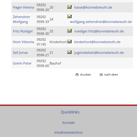
09292
Hager Verena
20
kasse@konradsreuth.de
9599-20
Zehendner
09292
24
Wolfgang
9599-33
wolfgang.zehendner@konradsreuth.de
09292
Fritz Rüdiger
25
ruediger.fritz@konradsreuth.de
9599-30
09292
Horn Viktoria
Kinderhort
kinderhort@konradsreuth.de
91145
09292
Sell Jonas
21
jugendarbeit@konradsreuth.de
9599-21
09292
Greim Peter
Bauhof
9599-60
drucken
nach oben
Quicklinks
Kontakt
Inhaltsverzeichnis