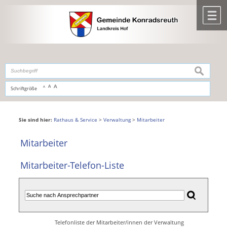
Zum Inhalt
,
zur Navigation
oder
zur Startseite
springen.
chließen
M
suchen
A
A
Schriftgröße
A
Sie sind hier:
Rathaus & Service
>
Verwaltung
>
Mitarbeiter
Mitarbeiter
Mitarbeiter-Telefon-Liste
Telefonliste der Mitarbeiter/innen der Verwaltung