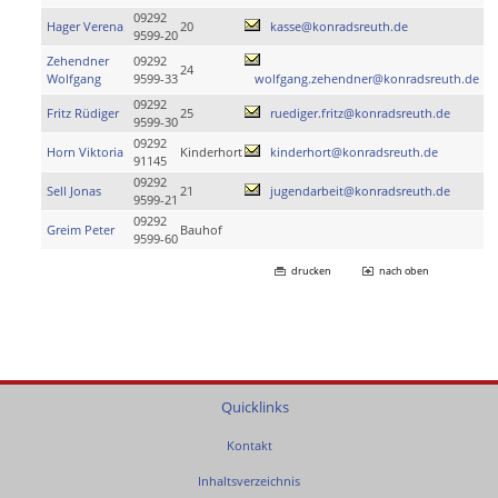
09292
Hager Verena
20
kasse@konradsreuth.de
9599-20
Zehendner
09292
24
Wolfgang
9599-33
wolfgang.zehendner@konradsreuth.de
09292
Fritz Rüdiger
25
ruediger.fritz@konradsreuth.de
9599-30
09292
Horn Viktoria
Kinderhort
kinderhort@konradsreuth.de
91145
09292
Sell Jonas
21
jugendarbeit@konradsreuth.de
9599-21
09292
Greim Peter
Bauhof
9599-60
drucken
nach oben
Quicklinks
Kontakt
Inhaltsverzeichnis