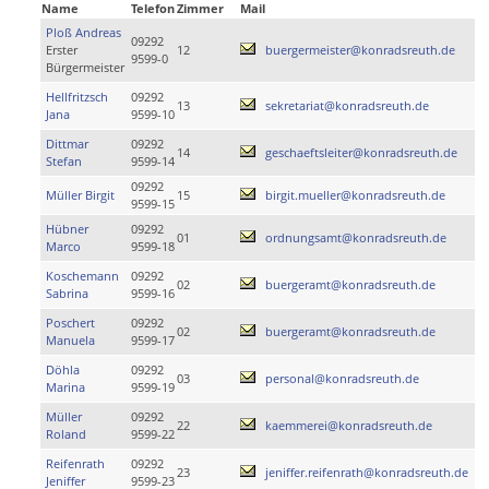
Name
Telefon
Zimmer
Mail
Ploß Andreas
09292
Erster
12
buergermeister@konradsreuth.de
9599-0
Bürgermeister
Hellfritzsch
09292
13
sekretariat@konradsreuth.de
Jana
9599-10
Dittmar
09292
14
geschaeftsleiter@konradsreuth.de
Stefan
9599-14
09292
Müller Birgit
15
birgit.mueller@konradsreuth.de
9599-15
Hübner
09292
01
ordnungsamt@konradsreuth.de
Marco
9599-18
Koschemann
09292
02
buergeramt@konradsreuth.de
Sabrina
9599-16
Poschert
09292
02
buergeramt@konradsreuth.de
Manuela
9599-17
Döhla
09292
03
personal@konradsreuth.de
Marina
9599-19
Müller
09292
22
kaemmerei@konradsreuth.de
Roland
9599-22
Reifenrath
09292
23
jeniffer.reifenrath@konradsreuth.de
Jeniffer
9599-23