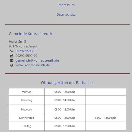
Impressum
Datenschutz
Gemeinde Konradsreuth
Hofer Str. 8
95176 Konradsreuth
09292 9599-0
09292 9599-70
gemeinde@konradsreuth.de
www.konradsreuth.de
Öffnungszeiten des Rathauses
Montag
08:00 - 12:00 Uhr
Dienstag
08:00 - 14:00 Uhr
Mittwoch
08:00 - 12:00 Uhr
Donnerstag
08:00 - 12:00 Uhr
14:00 – 18:00 Uhr
Freitag
08:00 - 12:00 Uhr