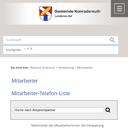
Zum Inhalt
,
zur Navigation
oder
zur Startseite
springen.
chließen
M
suchen
A
A
Schriftgröße
A
Sie sind hier:
Rathaus & Service
>
Verwaltung
>
Mitarbeiter
Mitarbeiter
Mitarbeiter-Telefon-Liste
Telefonliste der Mitarbeiter/innen der Verwaltung