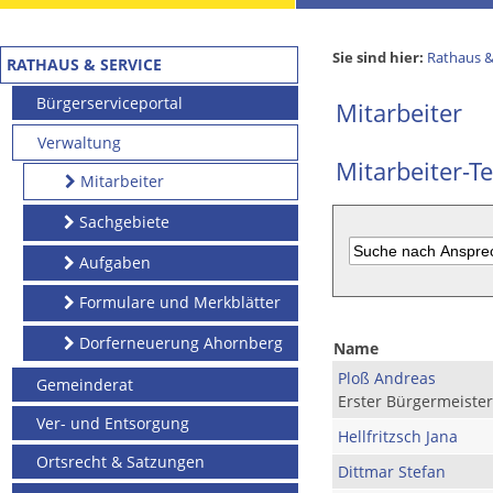
Sie sind hier:
Rathaus &
RATHAUS & SERVICE
Bürgerserviceportal
Mitarbeiter
Verwaltung
Mitarbeiter-Te
Mitarbeiter
Sachgebiete
Aufgaben
Formulare und Merkblätter
Dorferneuerung Ahornberg
Name
Ploß Andreas
Gemeinderat
Erster Bürgermeister
Ver- und Entsorgung
Hellfritzsch Jana
Ortsrecht & Satzungen
Dittmar Stefan