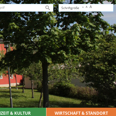
A
A
suchen
Schriftgröße
A
IZEIT & KULTUR
WIRTSCHAFT & STANDORT