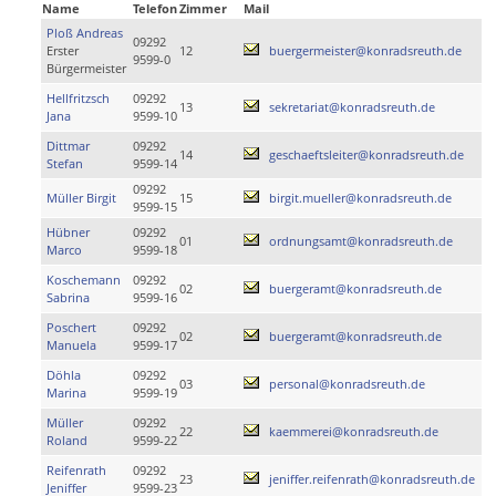
Name
Telefon
Zimmer
Mail
Ploß Andreas
09292
Erster
12
buergermeister@konradsreuth.de
9599-0
Bürgermeister
Hellfritzsch
09292
13
sekretariat@konradsreuth.de
Jana
9599-10
Dittmar
09292
14
geschaeftsleiter@konradsreuth.de
Stefan
9599-14
09292
Müller Birgit
15
birgit.mueller@konradsreuth.de
9599-15
Hübner
09292
01
ordnungsamt@konradsreuth.de
Marco
9599-18
Koschemann
09292
02
buergeramt@konradsreuth.de
Sabrina
9599-16
Poschert
09292
02
buergeramt@konradsreuth.de
Manuela
9599-17
Döhla
09292
03
personal@konradsreuth.de
Marina
9599-19
Müller
09292
22
kaemmerei@konradsreuth.de
Roland
9599-22
Reifenrath
09292
23
jeniffer.reifenrath@konradsreuth.de
Jeniffer
9599-23