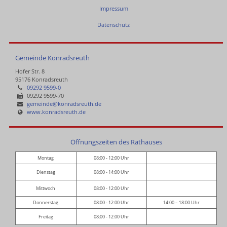
Impressum
Datenschutz
Gemeinde Konradsreuth
Hofer Str. 8
95176 Konradsreuth
09292 9599-0
09292 9599-70
gemeinde@konradsreuth.de
www.konradsreuth.de
Öffnungszeiten des Rathauses
Montag
08:00 - 12:00 Uhr
Dienstag
08:00 - 14:00 Uhr
Mittwoch
08:00 - 12:00 Uhr
Donnerstag
08:00 - 12:00 Uhr
14:00 – 18:00 Uhr
Freitag
08:00 - 12:00 Uhr