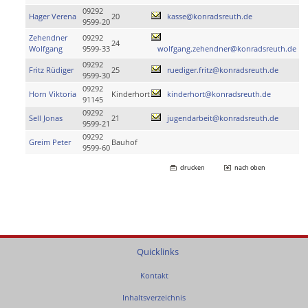
09292
Hager Verena
20
kasse@konradsreuth.de
9599-20
Zehendner
09292
24
Wolfgang
9599-33
wolfgang.zehendner@konradsreuth.de
09292
Fritz Rüdiger
25
ruediger.fritz@konradsreuth.de
9599-30
09292
Horn Viktoria
Kinderhort
kinderhort@konradsreuth.de
91145
09292
Sell Jonas
21
jugendarbeit@konradsreuth.de
9599-21
09292
Greim Peter
Bauhof
9599-60
drucken
nach oben
Quicklinks
Kontakt
Inhaltsverzeichnis