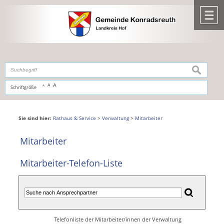
Zum Inhalt
,
zur Navigation
oder
zur Startseite
springen.
chließen
M
suchen
A
A
Schriftgröße
A
Sie sind hier:
Rathaus & Service
>
Verwaltung
>
Mitarbeiter
Mitarbeiter
Mitarbeiter-Telefon-Liste
Telefonliste der Mitarbeiter/innen der Verwaltung