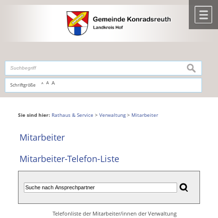
Zum Inhalt
,
zur Navigation
oder
zur Startseite
springen.
chließen
M
suchen
A
A
Schriftgröße
A
Sie sind hier:
Rathaus & Service
>
Verwaltung
>
Mitarbeiter
Mitarbeiter
Mitarbeiter-Telefon-Liste
Telefonliste der Mitarbeiter/innen der Verwaltung