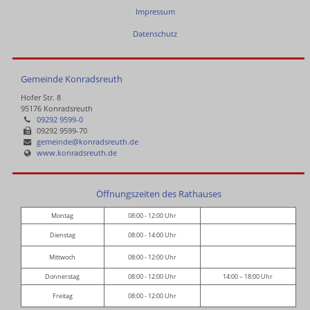
Impressum
Datenschutz
Gemeinde Konradsreuth
Hofer Str. 8
95176 Konradsreuth
09292 9599-0
09292 9599-70
gemeinde@konradsreuth.de
www.konradsreuth.de
Öffnungszeiten des Rathauses
Montag
08:00 - 12:00 Uhr
Dienstag
08:00 - 14:00 Uhr
Mittwoch
08:00 - 12:00 Uhr
Donnerstag
08:00 - 12:00 Uhr
14:00 – 18:00 Uhr
Freitag
08:00 - 12:00 Uhr