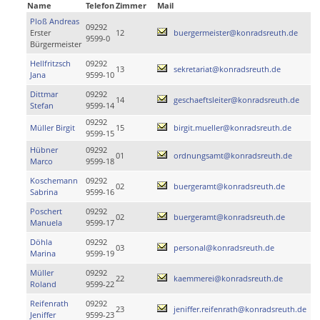
Name
Telefon
Zimmer
Mail
Ploß Andreas
09292
Erster
12
buergermeister@konradsreuth.de
9599-0
Bürgermeister
Hellfritzsch
09292
13
sekretariat@konradsreuth.de
Jana
9599-10
Dittmar
09292
14
geschaeftsleiter@konradsreuth.de
Stefan
9599-14
09292
Müller Birgit
15
birgit.mueller@konradsreuth.de
9599-15
Hübner
09292
01
ordnungsamt@konradsreuth.de
Marco
9599-18
Koschemann
09292
02
buergeramt@konradsreuth.de
Sabrina
9599-16
Poschert
09292
02
buergeramt@konradsreuth.de
Manuela
9599-17
Döhla
09292
03
personal@konradsreuth.de
Marina
9599-19
Müller
09292
22
kaemmerei@konradsreuth.de
Roland
9599-22
Reifenrath
09292
23
jeniffer.reifenrath@konradsreuth.de
Jeniffer
9599-23