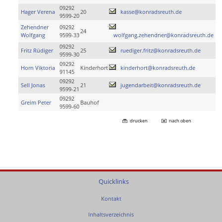
09292
Hager Verena
20
kasse@konradsreuth.de
9599-20
Zehendner
09292
24
Wolfgang
9599-33
wolfgang.zehendner@konradsreuth.de
09292
Fritz Rüdiger
25
ruediger.fritz@konradsreuth.de
9599-30
09292
Horn Viktoria
Kinderhort
kinderhort@konradsreuth.de
91145
09292
Sell Jonas
21
jugendarbeit@konradsreuth.de
9599-21
09292
Greim Peter
Bauhof
9599-60
drucken
nach oben
Quicklinks
Kontakt
Inhaltsverzeichnis