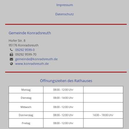
Impressum
Datenschutz
Gemeinde Konradsreuth
Hofer Str. 8
95176 Konradsreuth
09292 9599-0
09292 9599-70
gemeinde@konradsreuth.de
www.konradsreuth.de
Öffnungszeiten des Rathauses
Montag
08:00 - 12:00 Uhr
Dienstag
08:00 - 14:00 Uhr
Mittwoch
08:00 - 12:00 Uhr
Donnerstag
08:00 - 12:00 Uhr
14:00 – 18:00 Uhr
Freitag
08:00 - 12:00 Uhr