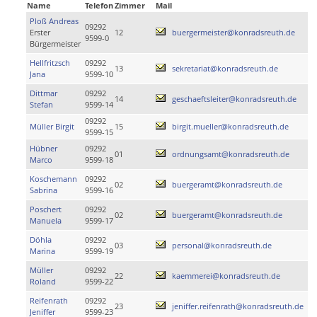
Name
Telefon
Zimmer
Mail
Ploß Andreas
09292
Erster
12
buergermeister@konradsreuth.de
9599-0
Bürgermeister
Hellfritzsch
09292
13
sekretariat@konradsreuth.de
Jana
9599-10
Dittmar
09292
14
geschaeftsleiter@konradsreuth.de
Stefan
9599-14
09292
Müller Birgit
15
birgit.mueller@konradsreuth.de
9599-15
Hübner
09292
01
ordnungsamt@konradsreuth.de
Marco
9599-18
Koschemann
09292
02
buergeramt@konradsreuth.de
Sabrina
9599-16
Poschert
09292
02
buergeramt@konradsreuth.de
Manuela
9599-17
Döhla
09292
03
personal@konradsreuth.de
Marina
9599-19
Müller
09292
22
kaemmerei@konradsreuth.de
Roland
9599-22
Reifenrath
09292
23
jeniffer.reifenrath@konradsreuth.de
Jeniffer
9599-23