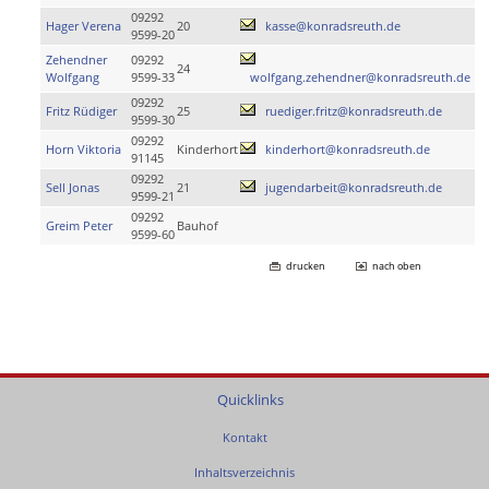
09292
Hager Verena
20
kasse@konradsreuth.de
9599-20
Zehendner
09292
24
Wolfgang
9599-33
wolfgang.zehendner@konradsreuth.de
09292
Fritz Rüdiger
25
ruediger.fritz@konradsreuth.de
9599-30
09292
Horn Viktoria
Kinderhort
kinderhort@konradsreuth.de
91145
09292
Sell Jonas
21
jugendarbeit@konradsreuth.de
9599-21
09292
Greim Peter
Bauhof
9599-60
drucken
nach oben
Quicklinks
Kontakt
Inhaltsverzeichnis