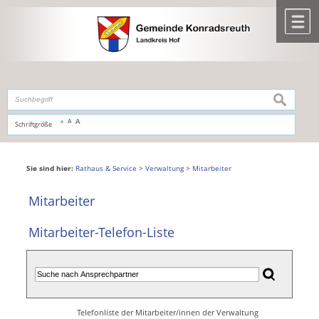
Zum Inhalt
,
zur Navigation
oder
zur Startseite
springen.
chließen
M
suchen
A
A
Schriftgröße
A
Sie sind hier:
Rathaus & Service
>
Verwaltung
>
Mitarbeiter
Mitarbeiter
Mitarbeiter-Telefon-Liste
Telefonliste der Mitarbeiter/innen der Verwaltung