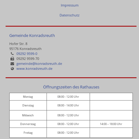
Impressum
Datenschutz
Gemeinde Konradsreuth
Hofer Str. 8
95176 Konradsreuth
09292 9599-0
09292 9599-70
gemeinde@konradsreuth.de
www.konradsreuth.de
Öffnungszeiten des Rathauses
Montag
08:00 - 12:00 Uhr
Dienstag
08:00 - 14:00 Uhr
Mittwoch
08:00 - 12:00 Uhr
Donnerstag
08:00 - 12:00 Uhr
14:00 – 18:00 Uhr
Freitag
08:00 - 12:00 Uhr