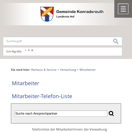
Zum Inhalt
,
zur Navigation
oder
zur Startseite
springen.
chließen
M
suchen
A
A
Schriftgröße
A
Sie sind hier:
Rathaus & Service
>
Verwaltung
>
Mitarbeiter
Mitarbeiter
Mitarbeiter-Telefon-Liste
Telefonliste der Mitarbeiter/innen der Verwaltung