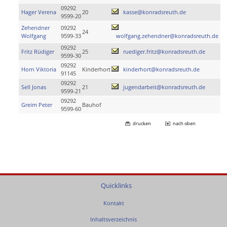
09292
Hager Verena
20
kasse@konradsreuth.de
9599-20
Zehendner
09292
24
Wolfgang
9599-33
wolfgang.zehendner@konradsreuth.de
09292
Fritz Rüdiger
25
ruediger.fritz@konradsreuth.de
9599-30
09292
Horn Viktoria
Kinderhort
kinderhort@konradsreuth.de
91145
09292
Sell Jonas
21
jugendarbeit@konradsreuth.de
9599-21
09292
Greim Peter
Bauhof
9599-60
drucken
nach oben
Quicklinks
Kontakt
Inhaltsverzeichnis