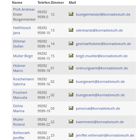
Name
Telefon
Zimmer
Mail
Ploß Andreas
09292
Erster
12
buergermeister@konradsreuth.de
9599-0
Bürgermeister
Hellfritzsch
09292
13
sekretariat@konradsreuth.de
Jana
9599-10
Dittmar
09292
14
geschaeftsleiter@konradsreuth.de
Stefan
9599-14
09292
Müller Birgit
15
birgit.mueller@konradsreuth.de
9599-15
Hübner
09292
01
ordnungsamt@konradsreuth.de
Marco
9599-18
Koschemann
09292
02
buergeramt@konradsreuth.de
Sabrina
9599-16
Poschert
09292
02
buergeramt@konradsreuth.de
Manuela
9599-17
Döhla
09292
03
personal@konradsreuth.de
Marina
9599-19
Müller
09292
22
kaemmerei@konradsreuth.de
Roland
9599-22
Reifenrath
09292
23
jeniffer.reifenrath@konradsreuth.de
Jeniffer
9599-23