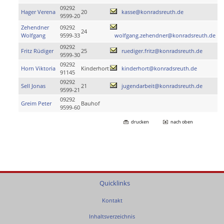
09292
Hager Verena
20
kasse@konradsreuth.de
9599-20
Zehendner
09292
24
Wolfgang
9599-33
wolfgang.zehendner@konradsreuth.de
09292
Fritz Rüdiger
25
ruediger.fritz@konradsreuth.de
9599-30
09292
Horn Viktoria
Kinderhort
kinderhort@konradsreuth.de
91145
09292
Sell Jonas
21
jugendarbeit@konradsreuth.de
9599-21
09292
Greim Peter
Bauhof
9599-60
drucken
nach oben
Quicklinks
Kontakt
Inhaltsverzeichnis