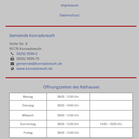
Impressum
Datenschutz
Gemeinde Konradsreuth
Hofer Str. 8
95176 Konradsreuth
09292 9599-0
09292 9599-70
gemeinde@konradsreuth.de
www.konradsreuth.de
Öffnungszeiten des Rathauses
Montag
08:00 - 12:00 Uhr
Dienstag
08:00 - 14:00 Uhr
Mittwoch
08:00 - 12:00 Uhr
Donnerstag
08:00 - 12:00 Uhr
14:00 – 18:00 Uhr
Freitag
08:00 - 12:00 Uhr