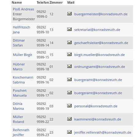
Name
Telefon
Zimmer
Mail
Ploß Andreas
09292
Erster
12
buergermeister@konradsreuth.de
9599-0
Bürgermeister
Hellfritzsch
09292
13
sekretariat@konradsreuth.de
Jana
9599-10
Dittmar
09292
14
geschaeftsleiter@konradsreuth.de
Stefan
9599-14
09292
Müller Birgit
15
birgit.mueller@konradsreuth.de
9599-15
Hübner
09292
01
ordnungsamt@konradsreuth.de
Marco
9599-18
Koschemann
09292
02
buergeramt@konradsreuth.de
Sabrina
9599-16
Poschert
09292
02
buergeramt@konradsreuth.de
Manuela
9599-17
Döhla
09292
03
personal@konradsreuth.de
Marina
9599-19
Müller
09292
22
kaemmerei@konradsreuth.de
Roland
9599-22
Reifenrath
09292
23
jeniffer.reifenrath@konradsreuth.de
Jeniffer
9599-23