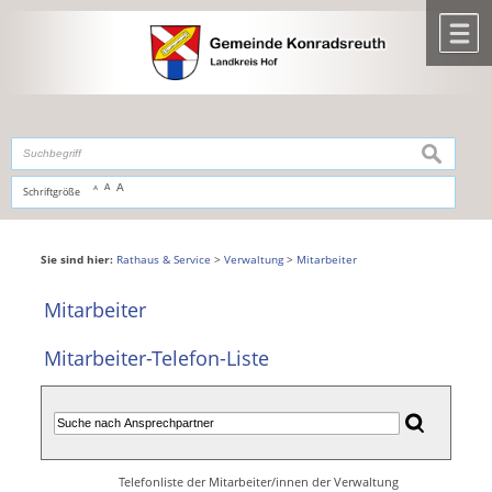
Zum Inhalt
,
zur Navigation
oder
zur Startseite
springen.
chließen
M
suchen
A
A
Schriftgröße
A
Sie sind hier:
Rathaus & Service
>
Verwaltung
>
Mitarbeiter
Mitarbeiter
Mitarbeiter-Telefon-Liste
Telefonliste der Mitarbeiter/innen der Verwaltung