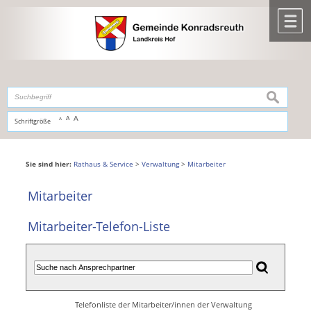
Zum Inhalt
,
zur Navigation
oder
zur Startseite
springen.
chließen
M
suchen
A
A
Schriftgröße
A
Sie sind hier:
Rathaus & Service
>
Verwaltung
>
Mitarbeiter
Mitarbeiter
Mitarbeiter-Telefon-Liste
Telefonliste der Mitarbeiter/innen der Verwaltung