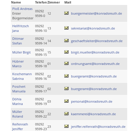
Name
Telefon
Zimmer
Mail
Ploß Andreas
09292
Erster
12
buergermeister@konradsreuth.de
9599-0
Bürgermeister
Hellfritzsch
09292
13
sekretariat@konradsreuth.de
Jana
9599-10
Dittmar
09292
14
geschaeftsleiter@konradsreuth.de
Stefan
9599-14
09292
Müller Birgit
15
birgit.mueller@konradsreuth.de
9599-15
Hübner
09292
01
ordnungsamt@konradsreuth.de
Marco
9599-18
Koschemann
09292
02
buergeramt@konradsreuth.de
Sabrina
9599-16
Poschert
09292
02
buergeramt@konradsreuth.de
Manuela
9599-17
Döhla
09292
03
personal@konradsreuth.de
Marina
9599-19
Müller
09292
22
kaemmerei@konradsreuth.de
Roland
9599-22
Reifenrath
09292
23
jeniffer.reifenrath@konradsreuth.de
Jeniffer
9599-23