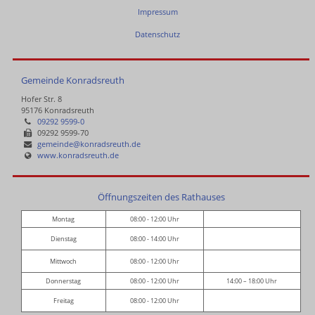
Impressum
Datenschutz
Gemeinde Konradsreuth
Hofer Str. 8
95176 Konradsreuth
09292 9599-0
09292 9599-70
gemeinde@konradsreuth.de
www.konradsreuth.de
Öffnungszeiten des Rathauses
Montag
08:00 - 12:00 Uhr
Dienstag
08:00 - 14:00 Uhr
Mittwoch
08:00 - 12:00 Uhr
Donnerstag
08:00 - 12:00 Uhr
14:00 – 18:00 Uhr
Freitag
08:00 - 12:00 Uhr