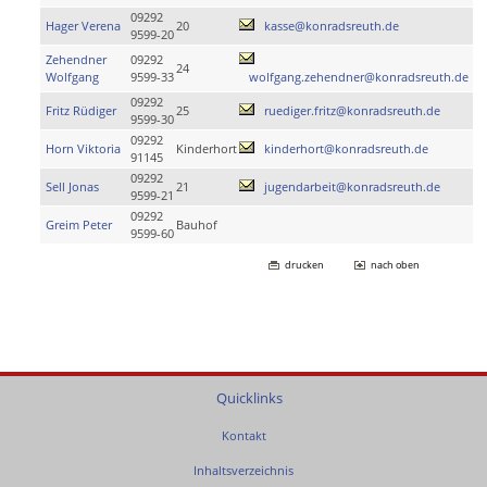
09292
Hager Verena
20
kasse@konradsreuth.de
9599-20
Zehendner
09292
24
Wolfgang
9599-33
wolfgang.zehendner@konradsreuth.de
09292
Fritz Rüdiger
25
ruediger.fritz@konradsreuth.de
9599-30
09292
Horn Viktoria
Kinderhort
kinderhort@konradsreuth.de
91145
09292
Sell Jonas
21
jugendarbeit@konradsreuth.de
9599-21
09292
Greim Peter
Bauhof
9599-60
drucken
nach oben
Quicklinks
Kontakt
Inhaltsverzeichnis