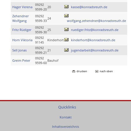
09292
Hager Verena
20
kasse@konradsreuth.de
9599-20
Zehendner
09292
24
Wolfgang
9599-33
wolfgang.zehendner@konradsreuth.de
09292
Fritz Rüdiger
25
ruediger.fritz@konradsreuth.de
9599-30
09292
Horn Viktoria
Kinderhort
kinderhort@konradsreuth.de
91145
09292
Sell Jonas
21
jugendarbeit@konradsreuth.de
9599-21
09292
Greim Peter
Bauhof
9599-60
drucken
nach oben
Quicklinks
Kontakt
Inhaltsverzeichnis