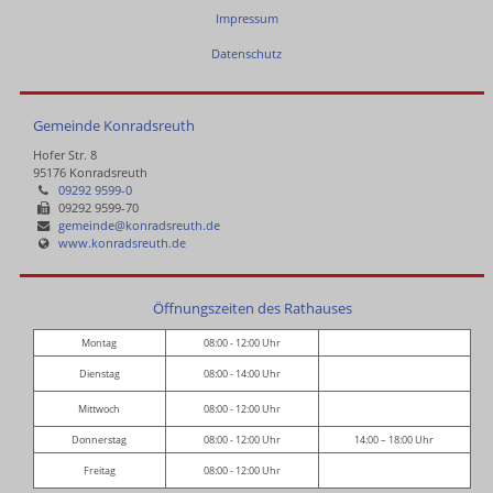
Impressum
Datenschutz
Gemeinde Konradsreuth
Hofer Str. 8
95176 Konradsreuth
09292 9599-0
09292 9599-70
gemeinde@konradsreuth.de
www.konradsreuth.de
Öffnungszeiten des Rathauses
Montag
08:00 - 12:00 Uhr
Dienstag
08:00 - 14:00 Uhr
Mittwoch
08:00 - 12:00 Uhr
Donnerstag
08:00 - 12:00 Uhr
14:00 – 18:00 Uhr
Freitag
08:00 - 12:00 Uhr