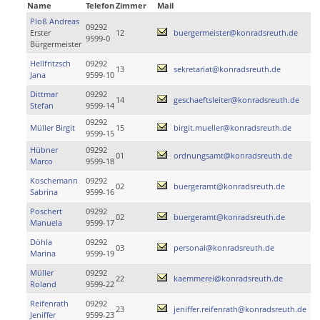
Name
Telefon
Zimmer
Mail
Ploß Andreas
09292
Erster
12
buergermeister@konradsreuth.de
9599-0
Bürgermeister
Hellfritzsch
09292
13
sekretariat@konradsreuth.de
Jana
9599-10
Dittmar
09292
14
geschaeftsleiter@konradsreuth.de
Stefan
9599-14
09292
Müller Birgit
15
birgit.mueller@konradsreuth.de
9599-15
Hübner
09292
01
ordnungsamt@konradsreuth.de
Marco
9599-18
Koschemann
09292
02
buergeramt@konradsreuth.de
Sabrina
9599-16
Poschert
09292
02
buergeramt@konradsreuth.de
Manuela
9599-17
Döhla
09292
03
personal@konradsreuth.de
Marina
9599-19
Müller
09292
22
kaemmerei@konradsreuth.de
Roland
9599-22
Reifenrath
09292
23
jeniffer.reifenrath@konradsreuth.de
Jeniffer
9599-23