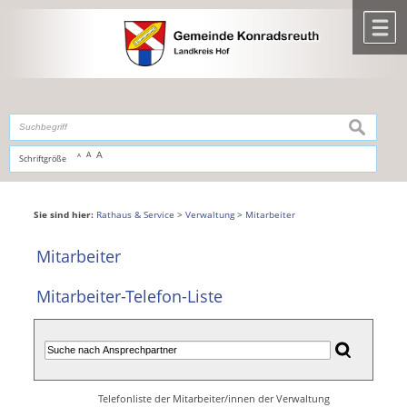
Zum Inhalt
,
zur Navigation
oder
zur Startseite
springen.
chließen
M
suchen
A
A
Schriftgröße
A
Sie sind hier:
Rathaus & Service
>
Verwaltung
>
Mitarbeiter
Mitarbeiter
Mitarbeiter-Telefon-Liste
Telefonliste der Mitarbeiter/innen der Verwaltung