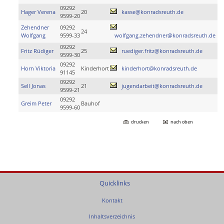
09292
Hager Verena
20
kasse@konradsreuth.de
9599-20
Zehendner
09292
24
Wolfgang
9599-33
wolfgang.zehendner@konradsreuth.de
09292
Fritz Rüdiger
25
ruediger.fritz@konradsreuth.de
9599-30
09292
Horn Viktoria
Kinderhort
kinderhort@konradsreuth.de
91145
09292
Sell Jonas
21
jugendarbeit@konradsreuth.de
9599-21
09292
Greim Peter
Bauhof
9599-60
drucken
nach oben
Quicklinks
Kontakt
Inhaltsverzeichnis