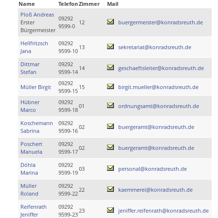
Name
Telefon
Zimmer
Mail
Ploß Andreas
09292
Erster
12
buergermeister@konradsreuth.de
9599-0
Bürgermeister
Hellfritzsch
09292
13
sekretariat@konradsreuth.de
Jana
9599-10
Dittmar
09292
14
geschaeftsleiter@konradsreuth.de
Stefan
9599-14
09292
Müller Birgit
15
birgit.mueller@konradsreuth.de
9599-15
Hübner
09292
01
ordnungsamt@konradsreuth.de
Marco
9599-18
Koschemann
09292
02
buergeramt@konradsreuth.de
Sabrina
9599-16
Poschert
09292
02
buergeramt@konradsreuth.de
Manuela
9599-17
Döhla
09292
03
personal@konradsreuth.de
Marina
9599-19
Müller
09292
22
kaemmerei@konradsreuth.de
Roland
9599-22
Reifenrath
09292
23
jeniffer.reifenrath@konradsreuth.de
Jeniffer
9599-23