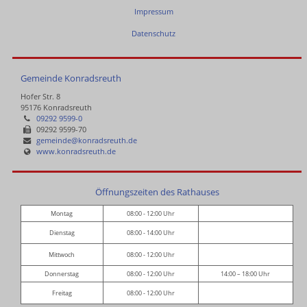
Impressum
Datenschutz
Gemeinde Konradsreuth
Hofer Str. 8
95176 Konradsreuth
09292 9599-0
09292 9599-70
gemeinde@konradsreuth.de
www.konradsreuth.de
Öffnungszeiten des Rathauses
Montag
08:00 - 12:00 Uhr
Dienstag
08:00 - 14:00 Uhr
Mittwoch
08:00 - 12:00 Uhr
Donnerstag
08:00 - 12:00 Uhr
14:00 – 18:00 Uhr
Freitag
08:00 - 12:00 Uhr