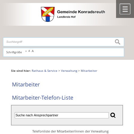
Zum Inhalt
,
zur Navigation
oder
zur Startseite
springen.
chließen
M
suchen
A
A
Schriftgröße
A
Sie sind hier:
Rathaus & Service
>
Verwaltung
>
Mitarbeiter
Mitarbeiter
Mitarbeiter-Telefon-Liste
Telefonliste der Mitarbeiter/innen der Verwaltung