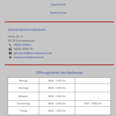
Impressum
Datenschutz
Gemeinde Konradsreuth
Hofer Str. 8
95176 Konradsreuth
09292 9599-0
09292 9599-70
gemeinde@konradsreuth.de
www.konradsreuth.de
Öffnungszeiten des Rathauses
Montag
08:00 - 12:00 Uhr
Dienstag
08:00 - 14:00 Uhr
Mittwoch
08:00 - 12:00 Uhr
Donnerstag
08:00 - 12:00 Uhr
14:00 – 18:00 Uhr
Freitag
08:00 - 12:00 Uhr