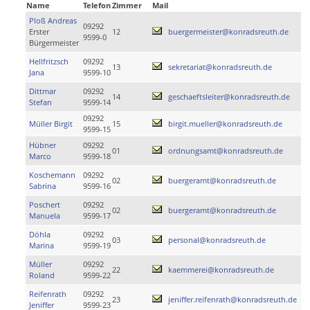
Name
Telefon
Zimmer
Mail
Ploß Andreas
09292
Erster
12
buergermeister@konradsreuth.de
9599-0
Bürgermeister
Hellfritzsch
09292
13
sekretariat@konradsreuth.de
Jana
9599-10
Dittmar
09292
14
geschaeftsleiter@konradsreuth.de
Stefan
9599-14
09292
Müller Birgit
15
birgit.mueller@konradsreuth.de
9599-15
Hübner
09292
01
ordnungsamt@konradsreuth.de
Marco
9599-18
Koschemann
09292
02
buergeramt@konradsreuth.de
Sabrina
9599-16
Poschert
09292
02
buergeramt@konradsreuth.de
Manuela
9599-17
Döhla
09292
03
personal@konradsreuth.de
Marina
9599-19
Müller
09292
22
kaemmerei@konradsreuth.de
Roland
9599-22
Reifenrath
09292
23
jeniffer.reifenrath@konradsreuth.de
Jeniffer
9599-23