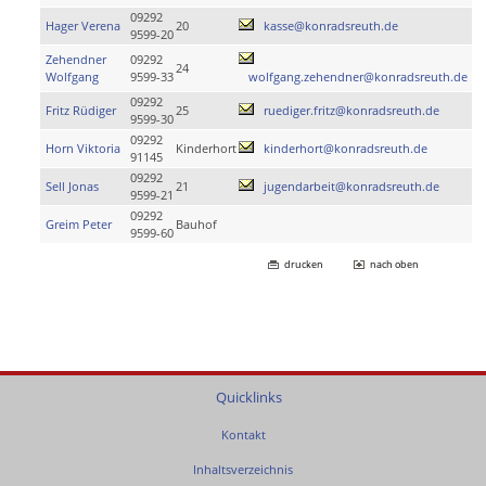
09292
Hager Verena
20
kasse@konradsreuth.de
9599-20
Zehendner
09292
24
Wolfgang
9599-33
wolfgang.zehendner@konradsreuth.de
09292
Fritz Rüdiger
25
ruediger.fritz@konradsreuth.de
9599-30
09292
Horn Viktoria
Kinderhort
kinderhort@konradsreuth.de
91145
09292
Sell Jonas
21
jugendarbeit@konradsreuth.de
9599-21
09292
Greim Peter
Bauhof
9599-60
drucken
nach oben
Quicklinks
Kontakt
Inhaltsverzeichnis