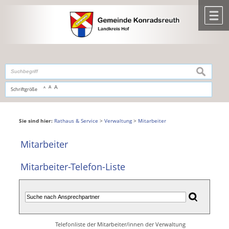
Zum Inhalt
,
zur Navigation
oder
zur Startseite
springen.
chließen
M
suchen
A
A
Schriftgröße
A
Sie sind hier:
Rathaus & Service
>
Verwaltung
>
Mitarbeiter
Mitarbeiter
Mitarbeiter-Telefon-Liste
Telefonliste der Mitarbeiter/innen der Verwaltung