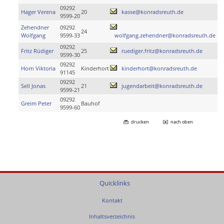
09292
Hager Verena
20
kasse@konradsreuth.de
9599-20
Zehendner
09292
24
Wolfgang
9599-33
wolfgang.zehendner@konradsreuth.de
09292
Fritz Rüdiger
25
ruediger.fritz@konradsreuth.de
9599-30
09292
Horn Viktoria
Kinderhort
kinderhort@konradsreuth.de
91145
09292
Sell Jonas
21
jugendarbeit@konradsreuth.de
9599-21
09292
Greim Peter
Bauhof
9599-60
drucken
nach oben
Quicklinks
Kontakt
Inhaltsverzeichnis