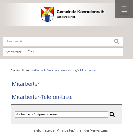
Zum Inhalt
,
zur Navigation
oder
zur Startseite
springen.
chließen
M
suchen
A
A
Schriftgröße
A
Sie sind hier:
Rathaus & Service
>
Verwaltung
>
Mitarbeiter
Mitarbeiter
Mitarbeiter-Telefon-Liste
Telefonliste der Mitarbeiter/innen der Verwaltung