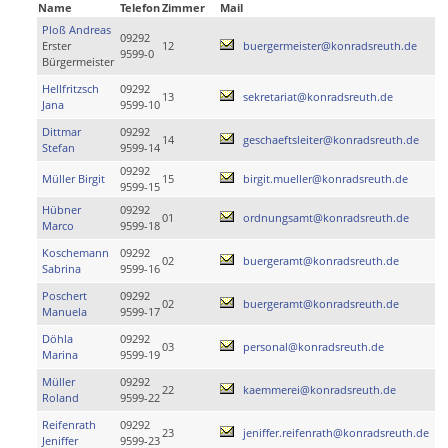
Name
Telefon
Zimmer
Mail
Ploß Andreas
09292
Erster
12
buergermeister@konradsreuth.de
9599-0
Bürgermeister
Hellfritzsch
09292
13
sekretariat@konradsreuth.de
Jana
9599-10
Dittmar
09292
14
geschaeftsleiter@konradsreuth.de
Stefan
9599-14
09292
Müller Birgit
15
birgit.mueller@konradsreuth.de
9599-15
Hübner
09292
01
ordnungsamt@konradsreuth.de
Marco
9599-18
Koschemann
09292
02
buergeramt@konradsreuth.de
Sabrina
9599-16
Poschert
09292
02
buergeramt@konradsreuth.de
Manuela
9599-17
Döhla
09292
03
personal@konradsreuth.de
Marina
9599-19
Müller
09292
22
kaemmerei@konradsreuth.de
Roland
9599-22
Reifenrath
09292
23
jeniffer.reifenrath@konradsreuth.de
Jeniffer
9599-23