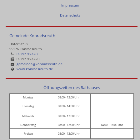
Impressum
Datenschutz
Gemeinde Konradsreuth
Hofer Str. 8
95176 Konradsreuth
09292 9599-0
09292 9599-70
gemeinde@konradsreuth.de
www.konradsreuth.de
Öffnungszeiten des Rathauses
Montag
08:00 - 12:00 Uhr
Dienstag
08:00 - 14:00 Uhr
Mittwoch
08:00 - 12:00 Uhr
Donnerstag
08:00 - 12:00 Uhr
14:00 – 18:00 Uhr
Freitag
08:00 - 12:00 Uhr