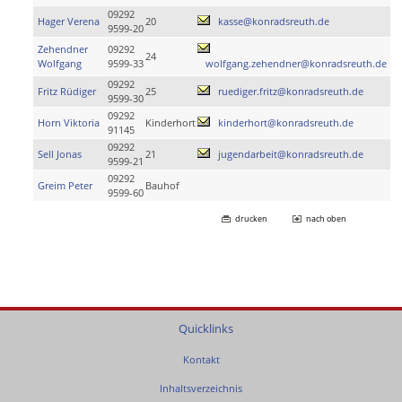
09292
Hager Verena
20
kasse@konradsreuth.de
9599-20
Zehendner
09292
24
Wolfgang
9599-33
wolfgang.zehendner@konradsreuth.de
09292
Fritz Rüdiger
25
ruediger.fritz@konradsreuth.de
9599-30
09292
Horn Viktoria
Kinderhort
kinderhort@konradsreuth.de
91145
09292
Sell Jonas
21
jugendarbeit@konradsreuth.de
9599-21
09292
Greim Peter
Bauhof
9599-60
drucken
nach oben
Quicklinks
Kontakt
Inhaltsverzeichnis