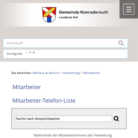
Zum Inhalt
,
zur Navigation
oder
zur Startseite
springen.
chließen
M
suchen
A
A
Schriftgröße
A
Sie sind hier:
Rathaus & Service
>
Verwaltung
>
Mitarbeiter
Mitarbeiter
Mitarbeiter-Telefon-Liste
Telefonliste der Mitarbeiter/innen der Verwaltung