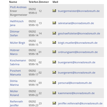
Name
Telefon
Zimmer
Mail
Ploß Andreas
09292
Erster
12
buergermeister@konradsreuth.de
9599-0
Bürgermeister
Hellfritzsch
09292
13
sekretariat@konradsreuth.de
Jana
9599-10
Dittmar
09292
14
geschaeftsleiter@konradsreuth.de
Stefan
9599-14
09292
Müller Birgit
15
birgit.mueller@konradsreuth.de
9599-15
Hübner
09292
01
ordnungsamt@konradsreuth.de
Marco
9599-18
Koschemann
09292
02
buergeramt@konradsreuth.de
Sabrina
9599-16
Poschert
09292
02
buergeramt@konradsreuth.de
Manuela
9599-17
Döhla
09292
03
personal@konradsreuth.de
Marina
9599-19
Müller
09292
22
kaemmerei@konradsreuth.de
Roland
9599-22
Reifenrath
09292
23
jeniffer.reifenrath@konradsreuth.de
Jeniffer
9599-23