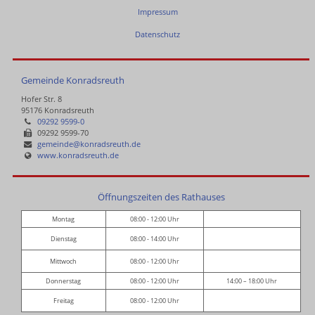
Impressum
Datenschutz
Gemeinde Konradsreuth
Hofer Str. 8
95176 Konradsreuth
09292 9599-0
09292 9599-70
gemeinde@konradsreuth.de
www.konradsreuth.de
Öffnungszeiten des Rathauses
Montag
08:00 - 12:00 Uhr
Dienstag
08:00 - 14:00 Uhr
Mittwoch
08:00 - 12:00 Uhr
Donnerstag
08:00 - 12:00 Uhr
14:00 – 18:00 Uhr
Freitag
08:00 - 12:00 Uhr