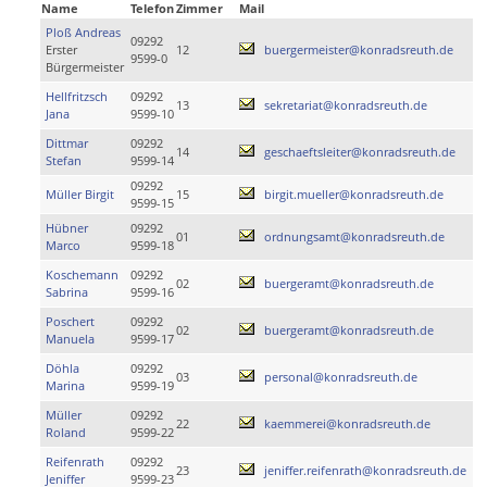
Name
Telefon
Zimmer
Mail
Ploß Andreas
09292
Erster
12
buergermeister@konradsreuth.de
9599-0
Bürgermeister
Hellfritzsch
09292
13
sekretariat@konradsreuth.de
Jana
9599-10
Dittmar
09292
14
geschaeftsleiter@konradsreuth.de
Stefan
9599-14
09292
Müller Birgit
15
birgit.mueller@konradsreuth.de
9599-15
Hübner
09292
01
ordnungsamt@konradsreuth.de
Marco
9599-18
Koschemann
09292
02
buergeramt@konradsreuth.de
Sabrina
9599-16
Poschert
09292
02
buergeramt@konradsreuth.de
Manuela
9599-17
Döhla
09292
03
personal@konradsreuth.de
Marina
9599-19
Müller
09292
22
kaemmerei@konradsreuth.de
Roland
9599-22
Reifenrath
09292
23
jeniffer.reifenrath@konradsreuth.de
Jeniffer
9599-23