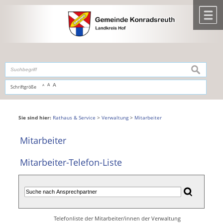
Zum Inhalt
,
zur Navigation
oder
zur Startseite
springen.
chließen
M
suchen
A
A
Schriftgröße
A
Sie sind hier:
Rathaus & Service
>
Verwaltung
>
Mitarbeiter
Mitarbeiter
Mitarbeiter-Telefon-Liste
Telefonliste der Mitarbeiter/innen der Verwaltung