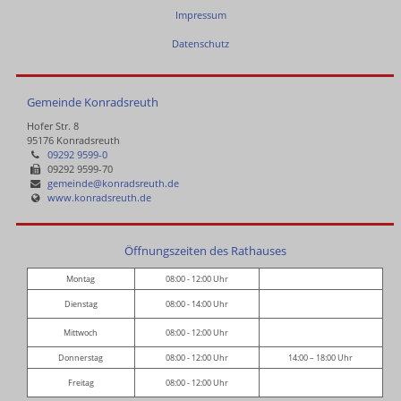
Impressum
Datenschutz
Gemeinde Konradsreuth
Hofer Str. 8
95176 Konradsreuth
09292 9599-0
09292 9599-70
gemeinde@konradsreuth.de
www.konradsreuth.de
Öffnungszeiten des Rathauses
Montag
08:00 - 12:00 Uhr
Dienstag
08:00 - 14:00 Uhr
Mittwoch
08:00 - 12:00 Uhr
Donnerstag
08:00 - 12:00 Uhr
14:00 – 18:00 Uhr
Freitag
08:00 - 12:00 Uhr