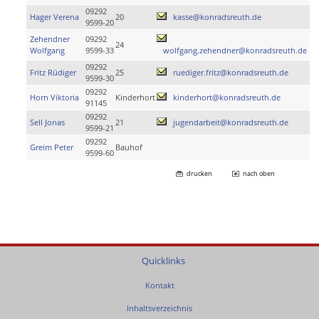
09292
Hager Verena
20
kasse@konradsreuth.de
9599-20
Zehendner
09292
24
Wolfgang
9599-33
wolfgang.zehendner@konradsreuth.de
09292
Fritz Rüdiger
25
ruediger.fritz@konradsreuth.de
9599-30
09292
Horn Viktoria
Kinderhort
kinderhort@konradsreuth.de
91145
09292
Sell Jonas
21
jugendarbeit@konradsreuth.de
9599-21
09292
Greim Peter
Bauhof
9599-60
drucken
nach oben
Quicklinks
Kontakt
Inhaltsverzeichnis