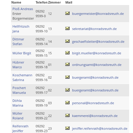
Name
Telefon
Zimmer
Mail
Ploß Andreas
09292
Erster
12
buergermeister@konradsreuth.de
9599-0
Bürgermeister
Hellfritzsch
09292
13
sekretariat@konradsreuth.de
Jana
9599-10
Dittmar
09292
14
geschaeftsleiter@konradsreuth.de
Stefan
9599-14
09292
Müller Birgit
15
birgit.mueller@konradsreuth.de
9599-15
Hübner
09292
01
ordnungsamt@konradsreuth.de
Marco
9599-18
Koschemann
09292
02
buergeramt@konradsreuth.de
Sabrina
9599-16
Poschert
09292
02
buergeramt@konradsreuth.de
Manuela
9599-17
Döhla
09292
03
personal@konradsreuth.de
Marina
9599-19
Müller
09292
22
kaemmerei@konradsreuth.de
Roland
9599-22
Reifenrath
09292
23
jeniffer.reifenrath@konradsreuth.de
Jeniffer
9599-23