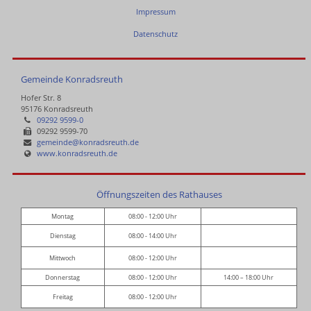
Impressum
Datenschutz
Gemeinde Konradsreuth
Hofer Str. 8
95176 Konradsreuth
09292 9599-0
09292 9599-70
gemeinde@konradsreuth.de
www.konradsreuth.de
Öffnungszeiten des Rathauses
Montag
08:00 - 12:00 Uhr
Dienstag
08:00 - 14:00 Uhr
Mittwoch
08:00 - 12:00 Uhr
Donnerstag
08:00 - 12:00 Uhr
14:00 – 18:00 Uhr
Freitag
08:00 - 12:00 Uhr