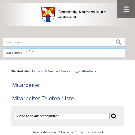
Zum Inhalt
,
zur Navigation
oder
zur Startseite
springen.
chließen
M
suchen
A
A
Schriftgröße
A
Sie sind hier:
Rathaus & Service
>
Verwaltung
>
Mitarbeiter
Mitarbeiter
Mitarbeiter-Telefon-Liste
Telefonliste der Mitarbeiter/innen der Verwaltung