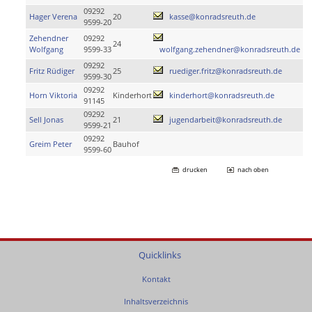
09292
Hager Verena
20
kasse@konradsreuth.de
9599-20
Zehendner
09292
24
Wolfgang
9599-33
wolfgang.zehendner@konradsreuth.de
09292
Fritz Rüdiger
25
ruediger.fritz@konradsreuth.de
9599-30
09292
Horn Viktoria
Kinderhort
kinderhort@konradsreuth.de
91145
09292
Sell Jonas
21
jugendarbeit@konradsreuth.de
9599-21
09292
Greim Peter
Bauhof
9599-60
drucken
nach oben
Quicklinks
Kontakt
Inhaltsverzeichnis