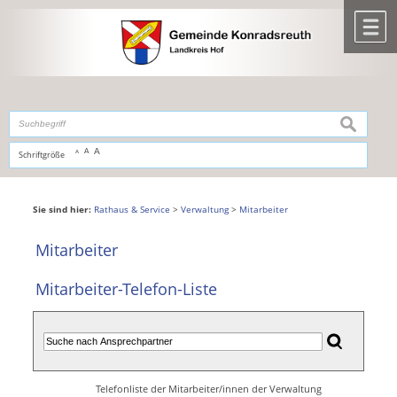
Zum Inhalt
,
zur Navigation
oder
zur Startseite
springen.
chließen
M
suchen
A
A
Schriftgröße
A
Sie sind hier:
Rathaus & Service
>
Verwaltung
>
Mitarbeiter
Mitarbeiter
Mitarbeiter-Telefon-Liste
Telefonliste der Mitarbeiter/innen der Verwaltung