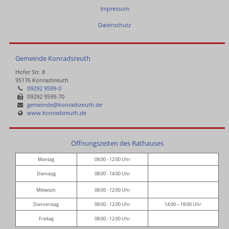
Impressum
Datenschutz
Gemeinde Konradsreuth
Hofer Str. 8
95176 Konradsreuth
09292 9599-0
09292 9599-70
gemeinde@konradsreuth.de
www.konradsreuth.de
Öffnungszeiten des Rathauses
Montag
08:00 - 12:00 Uhr
Dienstag
08:00 - 14:00 Uhr
Mittwoch
08:00 - 12:00 Uhr
Donnerstag
08:00 - 12:00 Uhr
14:00 – 18:00 Uhr
Freitag
08:00 - 12:00 Uhr