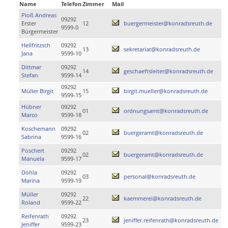
Name
Telefon
Zimmer
Mail
Ploß Andreas
09292
Erster
12
buergermeister@konradsreuth.de
9599-0
Bürgermeister
Hellfritzsch
09292
13
sekretariat@konradsreuth.de
Jana
9599-10
Dittmar
09292
14
geschaeftsleiter@konradsreuth.de
Stefan
9599-14
09292
Müller Birgit
15
birgit.mueller@konradsreuth.de
9599-15
Hübner
09292
01
ordnungsamt@konradsreuth.de
Marco
9599-18
Koschemann
09292
02
buergeramt@konradsreuth.de
Sabrina
9599-16
Poschert
09292
02
buergeramt@konradsreuth.de
Manuela
9599-17
Döhla
09292
03
personal@konradsreuth.de
Marina
9599-19
Müller
09292
22
kaemmerei@konradsreuth.de
Roland
9599-22
Reifenrath
09292
23
jeniffer.reifenrath@konradsreuth.de
Jeniffer
9599-23