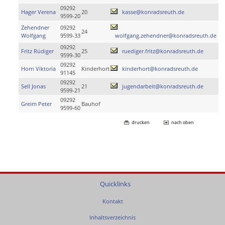
09292
Hager Verena
20
kasse@konradsreuth.de
9599-20
Zehendner
09292
24
Wolfgang
9599-33
wolfgang.zehendner@konradsreuth.de
09292
Fritz Rüdiger
25
ruediger.fritz@konradsreuth.de
9599-30
09292
Horn Viktoria
Kinderhort
kinderhort@konradsreuth.de
91145
09292
Sell Jonas
21
jugendarbeit@konradsreuth.de
9599-21
09292
Greim Peter
Bauhof
9599-60
drucken
nach oben
Quicklinks
Kontakt
Inhaltsverzeichnis