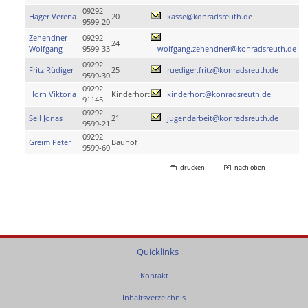
09292
Hager Verena
20
kasse@konradsreuth.de
9599-20
Zehendner
09292
24
Wolfgang
9599-33
wolfgang.zehendner@konradsreuth.de
09292
Fritz Rüdiger
25
ruediger.fritz@konradsreuth.de
9599-30
09292
Horn Viktoria
Kinderhort
kinderhort@konradsreuth.de
91145
09292
Sell Jonas
21
jugendarbeit@konradsreuth.de
9599-21
09292
Greim Peter
Bauhof
9599-60
drucken
nach oben
Quicklinks
Kontakt
Inhaltsverzeichnis