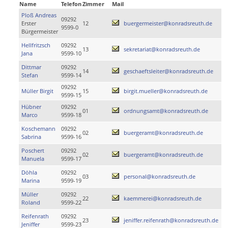
Name
Telefon
Zimmer
Mail
Ploß Andreas
09292
Erster
12
buergermeister@konradsreuth.de
9599-0
Bürgermeister
Hellfritzsch
09292
13
sekretariat@konradsreuth.de
Jana
9599-10
Dittmar
09292
14
geschaeftsleiter@konradsreuth.de
Stefan
9599-14
09292
Müller Birgit
15
birgit.mueller@konradsreuth.de
9599-15
Hübner
09292
01
ordnungsamt@konradsreuth.de
Marco
9599-18
Koschemann
09292
02
buergeramt@konradsreuth.de
Sabrina
9599-16
Poschert
09292
02
buergeramt@konradsreuth.de
Manuela
9599-17
Döhla
09292
03
personal@konradsreuth.de
Marina
9599-19
Müller
09292
22
kaemmerei@konradsreuth.de
Roland
9599-22
Reifenrath
09292
23
jeniffer.reifenrath@konradsreuth.de
Jeniffer
9599-23