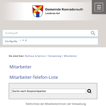
Zum Inhalt
,
zur Navigation
oder
zur Startseite
springen.
chließen
M
suchen
A
A
Schriftgröße
A
Sie sind hier:
Rathaus & Service
>
Verwaltung
>
Mitarbeiter
Mitarbeiter
Mitarbeiter-Telefon-Liste
Telefonliste der Mitarbeiter/innen der Verwaltung