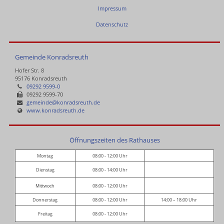
Impressum
Datenschutz
Gemeinde Konradsreuth
Hofer Str. 8
95176 Konradsreuth
09292 9599-0
09292 9599-70
gemeinde@konradsreuth.de
www.konradsreuth.de
Öffnungszeiten des Rathauses
Montag
08:00 - 12:00 Uhr
Dienstag
08:00 - 14:00 Uhr
Mittwoch
08:00 - 12:00 Uhr
Donnerstag
08:00 - 12:00 Uhr
14:00 – 18:00 Uhr
Freitag
08:00 - 12:00 Uhr