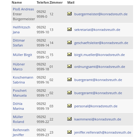
Name
Telefon
Zimmer
Mail
Ploß Andreas
09292
Erster
12
buergermeister@konradsreuth.de
9599-0
Bürgermeister
Hellfritzsch
09292
13
sekretariat@konradsreuth.de
Jana
9599-10
Dittmar
09292
14
geschaeftsleiter@konradsreuth.de
Stefan
9599-14
09292
Müller Birgit
15
birgit.mueller@konradsreuth.de
9599-15
Hübner
09292
01
ordnungsamt@konradsreuth.de
Marco
9599-18
Koschemann
09292
02
buergeramt@konradsreuth.de
Sabrina
9599-16
Poschert
09292
02
buergeramt@konradsreuth.de
Manuela
9599-17
Döhla
09292
03
personal@konradsreuth.de
Marina
9599-19
Müller
09292
22
kaemmerei@konradsreuth.de
Roland
9599-22
Reifenrath
09292
23
jeniffer.reifenrath@konradsreuth.de
Jeniffer
9599-23