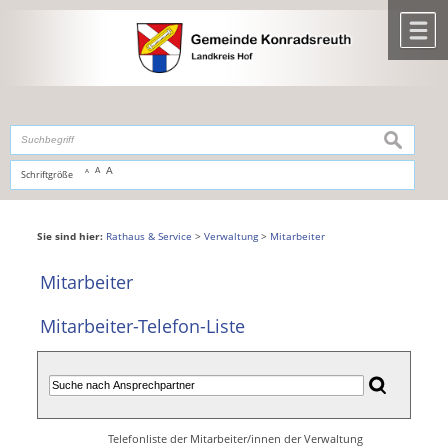
Zum Inhalt
,
zur Navigation
oder
zur Startseite
springen.
chließen
M
suchen
A
A
Schriftgröße
A
Sie sind hier:
Rathaus & Service
>
Verwaltung
>
Mitarbeiter
Mitarbeiter
Mitarbeiter-Telefon-Liste
Telefonliste der Mitarbeiter/innen der Verwaltung