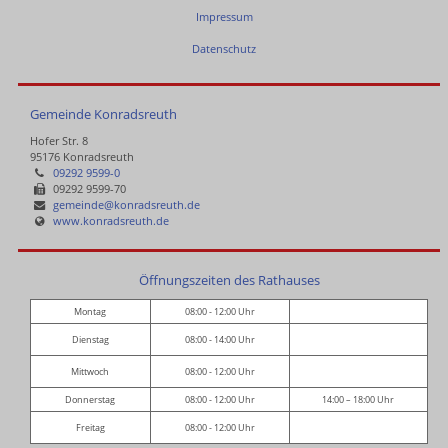
Impressum
Datenschutz
Gemeinde Konradsreuth
Hofer Str. 8
95176 Konradsreuth
09292 9599-0
09292 9599-70
gemeinde@konradsreuth.de
www.konradsreuth.de
Öffnungszeiten des Rathauses
Montag
08:00 - 12:00 Uhr
Dienstag
08:00 - 14:00 Uhr
Mittwoch
08:00 - 12:00 Uhr
Donnerstag
08:00 - 12:00 Uhr
14:00 – 18:00 Uhr
Freitag
08:00 - 12:00 Uhr