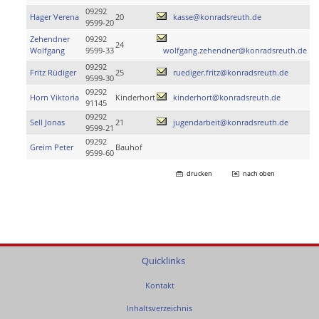
09292
Hager Verena
20
kasse@konradsreuth.de
9599-20
Zehendner
09292
24
Wolfgang
9599-33
wolfgang.zehendner@konradsreuth.de
09292
Fritz Rüdiger
25
ruediger.fritz@konradsreuth.de
9599-30
09292
Horn Viktoria
Kinderhort
kinderhort@konradsreuth.de
91145
09292
Sell Jonas
21
jugendarbeit@konradsreuth.de
9599-21
09292
Greim Peter
Bauhof
9599-60
drucken
nach oben
Quicklinks
Kontakt
Inhaltsverzeichnis