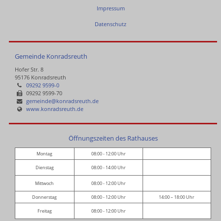
Impressum
Datenschutz
Gemeinde Konradsreuth
Hofer Str. 8
95176 Konradsreuth
09292 9599-0
09292 9599-70
gemeinde@konradsreuth.de
www.konradsreuth.de
Öffnungszeiten des Rathauses
Montag
08:00 - 12:00 Uhr
Dienstag
08:00 - 14:00 Uhr
Mittwoch
08:00 - 12:00 Uhr
Donnerstag
08:00 - 12:00 Uhr
14:00 – 18:00 Uhr
Freitag
08:00 - 12:00 Uhr