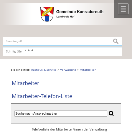
Zum Inhalt
,
zur Navigation
oder
zur Startseite
springen.
chließen
M
suchen
A
A
Schriftgröße
A
Sie sind hier:
Rathaus & Service
>
Verwaltung
>
Mitarbeiter
Mitarbeiter
Mitarbeiter-Telefon-Liste
Telefonliste der Mitarbeiter/innen der Verwaltung