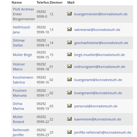
Name
Telefon
Zimmer
Mail
Ploß Andreas
09292
Erster
12
buergermeister@konradsreuth.de
9599-0
Bürgermeister
Hellfritzsch
09292
13
sekretariat@konradsreuth.de
Jana
9599-10
Dittmar
09292
14
geschaeftsleiter@konradsreuth.de
Stefan
9599-14
09292
Müller Birgit
15
birgit.mueller@konradsreuth.de
9599-15
Hübner
09292
01
ordnungsamt@konradsreuth.de
Marco
9599-18
Koschemann
09292
02
buergeramt@konradsreuth.de
Sabrina
9599-16
Poschert
09292
02
buergeramt@konradsreuth.de
Manuela
9599-17
Döhla
09292
03
personal@konradsreuth.de
Marina
9599-19
Müller
09292
22
kaemmerei@konradsreuth.de
Roland
9599-22
Reifenrath
09292
23
jeniffer.reifenrath@konradsreuth.de
Jeniffer
9599-23