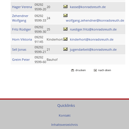
09292
Hager Verena
20
kasse@konradsreuth.de
9599-20
Zehendner
09292
24
Wolfgang
9599-33
wolfgang.zehendner@konradsreuth.de
09292
Fritz Rüdiger
25
ruediger.fritz@konradsreuth.de
9599-30
09292
Horn Viktoria
Kinderhort
kinderhort@konradsreuth.de
91145
09292
Sell Jonas
21
jugendarbeit@konradsreuth.de
9599-21
09292
Greim Peter
Bauhof
9599-60
drucken
nach oben
Quicklinks
Kontakt
Inhaltsverzeichnis