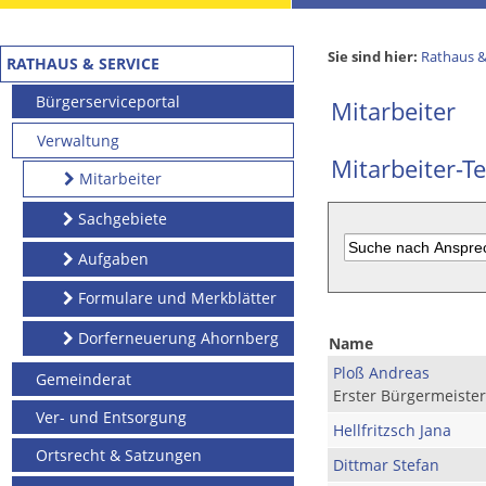
Sie sind hier:
Rathaus &
RATHAUS & SERVICE
Bürgerserviceportal
Mitarbeiter
Verwaltung
Mitarbeiter-Te
Mitarbeiter
Sachgebiete
Aufgaben
Formulare und Merkblätter
Dorferneuerung Ahornberg
Name
Ploß Andreas
Gemeinderat
Erster Bürgermeister
Ver- und Entsorgung
Hellfritzsch Jana
Ortsrecht & Satzungen
Dittmar Stefan