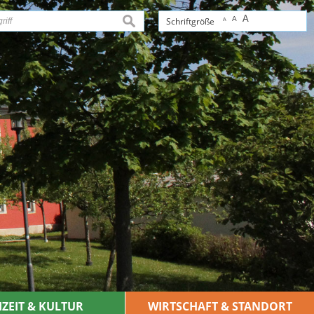
A
A
suchen
Schriftgröße
A
IZEIT & KULTUR
WIRTSCHAFT & STANDORT