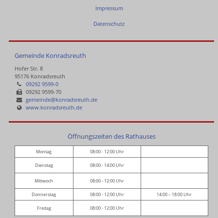
Impressum
Datenschutz
Gemeinde Konradsreuth
Hofer Str. 8
95176 Konradsreuth
09292 9599-0
09292 9599-70
gemeinde@konradsreuth.de
www.konradsreuth.de
Öffnungszeiten des Rathauses
Montag
08:00 - 12:00 Uhr
Dienstag
08:00 - 14:00 Uhr
Mittwoch
08:00 - 12:00 Uhr
Donnerstag
08:00 - 12:00 Uhr
14:00 – 18:00 Uhr
Freitag
08:00 - 12:00 Uhr