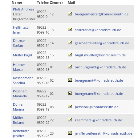
Name
Telefon
Zimmer
Mail
Ploß Andreas
09292
Erster
12
buergermeister@konradsreuth.de
9599-0
Bürgermeister
Hellfritzsch
09292
13
sekretariat@konradsreuth.de
Jana
9599-10
Dittmar
09292
14
geschaeftsleiter@konradsreuth.de
Stefan
9599-14
09292
Müller Birgit
15
birgit.mueller@konradsreuth.de
9599-15
Hübner
09292
01
ordnungsamt@konradsreuth.de
Marco
9599-18
Koschemann
09292
02
buergeramt@konradsreuth.de
Sabrina
9599-16
Poschert
09292
02
buergeramt@konradsreuth.de
Manuela
9599-17
Döhla
09292
03
personal@konradsreuth.de
Marina
9599-19
Müller
09292
22
kaemmerei@konradsreuth.de
Roland
9599-22
Reifenrath
09292
23
jeniffer.reifenrath@konradsreuth.de
Jeniffer
9599-23