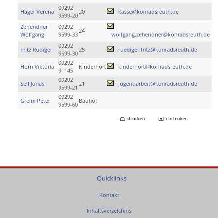
09292
Hager Verena
20
kasse@konradsreuth.de
9599-20
Zehendner
09292
24
Wolfgang
9599-33
wolfgang.zehendner@konradsreuth.de
09292
Fritz Rüdiger
25
ruediger.fritz@konradsreuth.de
9599-30
09292
Horn Viktoria
Kinderhort
kinderhort@konradsreuth.de
91145
09292
Sell Jonas
21
jugendarbeit@konradsreuth.de
9599-21
09292
Greim Peter
Bauhof
9599-60
drucken
nach oben
Quicklinks
Kontakt
Inhaltsverzeichnis