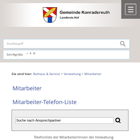
Zum Inhalt
,
zur Navigation
oder
zur Startseite
springen.
chließen
M
suchen
A
A
Schriftgröße
A
Sie sind hier:
Rathaus & Service
>
Verwaltung
>
Mitarbeiter
Mitarbeiter
Mitarbeiter-Telefon-Liste
Telefonliste der Mitarbeiter/innen der Verwaltung