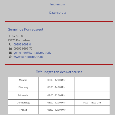
Impressum
Datenschutz
Gemeinde Konradsreuth
Hofer Str. 8
95176 Konradsreuth
09292 9599-0
09292 9599-70
gemeinde@konradsreuth.de
www.konradsreuth.de
Öffnungszeiten des Rathauses
Montag
08:00 - 12:00 Uhr
Dienstag
08:00 - 14:00 Uhr
Mittwoch
08:00 - 12:00 Uhr
Donnerstag
08:00 - 12:00 Uhr
14:00 – 18:00 Uhr
Freitag
08:00 - 12:00 Uhr