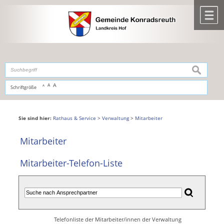
Zum Inhalt
,
zur Navigation
oder
zur Startseite
springen.
chließen
M
suchen
A
A
Schriftgröße
A
Sie sind hier:
Rathaus & Service
>
Verwaltung
>
Mitarbeiter
Mitarbeiter
Mitarbeiter-Telefon-Liste
Telefonliste der Mitarbeiter/innen der Verwaltung