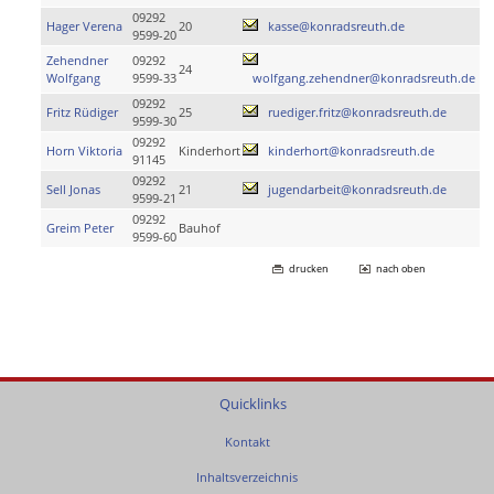
09292
Hager Verena
20
kasse@konradsreuth.de
9599-20
Zehendner
09292
24
Wolfgang
9599-33
wolfgang.zehendner@konradsreuth.de
09292
Fritz Rüdiger
25
ruediger.fritz@konradsreuth.de
9599-30
09292
Horn Viktoria
Kinderhort
kinderhort@konradsreuth.de
91145
09292
Sell Jonas
21
jugendarbeit@konradsreuth.de
9599-21
09292
Greim Peter
Bauhof
9599-60
drucken
nach oben
Quicklinks
Kontakt
Inhaltsverzeichnis