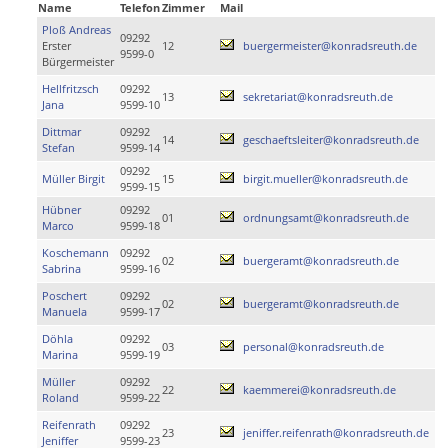
Name
Telefon
Zimmer
Mail
Ploß Andreas
09292
Erster
12
buergermeister@konradsreuth.de
9599-0
Bürgermeister
Hellfritzsch
09292
13
sekretariat@konradsreuth.de
Jana
9599-10
Dittmar
09292
14
geschaeftsleiter@konradsreuth.de
Stefan
9599-14
09292
Müller Birgit
15
birgit.mueller@konradsreuth.de
9599-15
Hübner
09292
01
ordnungsamt@konradsreuth.de
Marco
9599-18
Koschemann
09292
02
buergeramt@konradsreuth.de
Sabrina
9599-16
Poschert
09292
02
buergeramt@konradsreuth.de
Manuela
9599-17
Döhla
09292
03
personal@konradsreuth.de
Marina
9599-19
Müller
09292
22
kaemmerei@konradsreuth.de
Roland
9599-22
Reifenrath
09292
23
jeniffer.reifenrath@konradsreuth.de
Jeniffer
9599-23